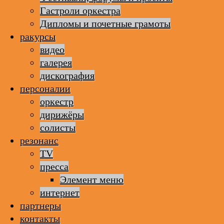
Гастроли оркестра
Дипломы и почетные грамоты
ракурсы
видео
галерея
дискография
персоналии
оркестр
дирижёры
солисты
резонанс
TV
пресса
Элемент меню
интернет
партнеры
контакты