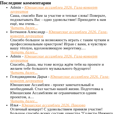
Последние комментарии
Admin -
Юношеские ассамблеи 2026. Гала-концерт
лауреатов
Саша, спасибо Вам за участие и теплые слова! Поверьте,
подхватывать Вас - одно удовольствие! Приходите к нам
ещё, мы очень…
Читать далее...
Ботманов Александр -
Юношеские ассамблеи 2026. Гала-
концерт лауреатов
Спасибо большое за возможность играть с таким чутким и
профессиональным оркестром! Играя с вами, я чувствую
вашу тёплую, вдохновляющую энергетику.…
Читать далее...
Admin -
Юношеские ассамблеи 2026. Гала-концерт
лауреатов
Спасибо, Даша, мы тоже всегда ждём тебя на проекте и
желаем тебе большого музыкального будущего!
Читать далее...
Гелоджидинова Дарья -
Юношеские ассамблеи 2026. Гала-
концерт лауреатов
Юношеские Ассамблеи - проект замечательный и
необходимый. Стал частью нашей жизни. Подготовка к
Юношеским Ассамблеям не ограничивается одним
проектом, а…
Читать далее...
Илья -
Юношеские ассамблеи 2026. Павлово
Отличный концерт! С удовольствием приняли участие!
Большое спасибо всему составу оркестра "Солисты Нижнего