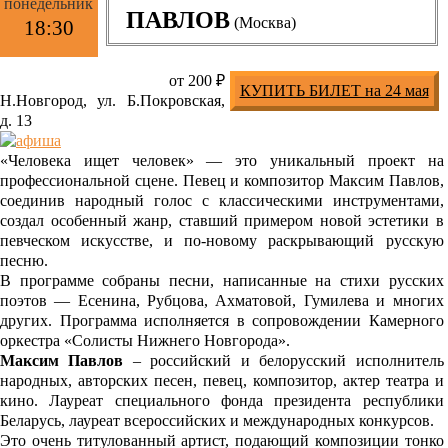
понедельник
ПАВЛОВ
(Москва)
18:30
от 200 ₽
КУПИТЬ БИЛЕТ на 24 мая
Н.Новгород, ул. Б.Покровская,
д. 13
«Человека ищет человек» — это уникальный проект на
профессиональной сцене. Певец и композитор Максим Павлов,
соединив народный голос с классическими инструментами,
создал особенный жанр, ставший примером новой эстетики в
певческом искусстве, и по-новому раскрывающий русскую
песню.
В программе собраны песни, написанные на стихи русских
поэтов — Есенина, Рубцова, Ахматовой, Гумилева и многих
других. Программа исполняется в сопровождении Камерного
оркестра «Солисты Нижнего Новгорода».
Максим Павлов
– российский и белорусский исполнитель
народных, авторских песен, певец, композитор, актер театра и
кино. Лауреат специального фонда президента республики
Беларусь, лауреат всероссийских и международных конкурсов.
Это очень титулованный артист, подающий композиции тонко