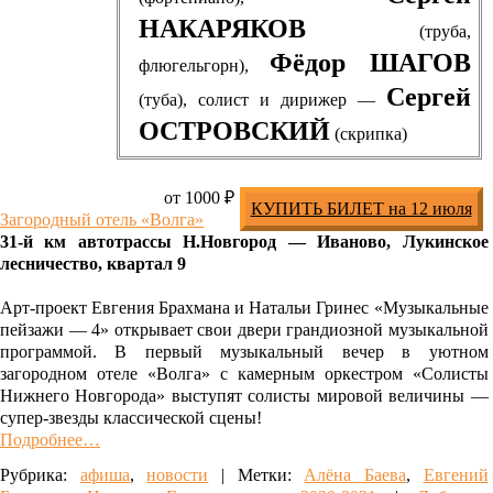
НАКАРЯКОВ
(труба,
Фёдор ШАГОВ
флюгельгорн),
Сергей
(туба), солист и дирижер —
ОСТРОВСКИЙ
(скрипка)
от 1000 ₽
КУПИТЬ БИЛЕТ на 12 июля
Загородный отель «Волга»
31-й км автотрассы Н.Новгород — Иваново, Лукинское
лесничество, квартал 9
Арт-проект Евгения Брахмана и Натальи Гринес «Музыкальные
пейзажи — 4» открывает свои двери грандиозной музыкальной
программой. В первый музыкальный вечер в уютном
загородном отеле «Волга» с камерным оркестром «Солисты
Нижнего Новгорода» выступят солисты мировой величины —
супер-звезды классической сцены!
Подробнее…
Рубрика:
афиша
,
новости
|
Метки:
Алёна Баева
,
Евгений