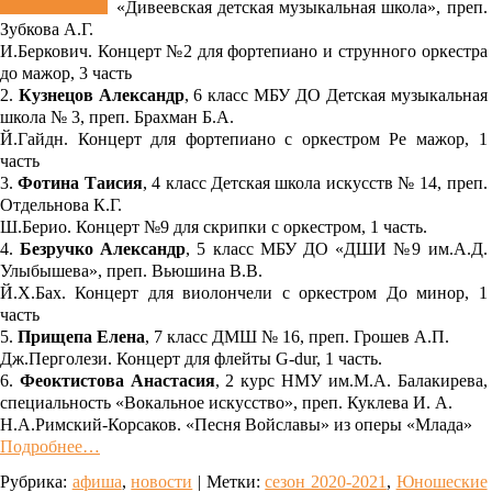
«Дивеевская детская музыкальная школа», преп.
Зубкова А.Г.
И.Беркович. Концерт №2 для фортепиано и струнного оркестра
до мажор, 3 часть
2.
Кузнецов Александр
, 6 класс МБУ ДО Детская музыкальная
школа № 3, преп. Брахман Б.А.
Й.Гайдн. Концерт для фортепиано с оркестром Ре мажор, 1
часть
3.
Фотина Таисия
, 4 класс Детская школа искусств № 14, преп.
Отдельнова К.Г.
Ш.Берио. Концерт №9 для скрипки с оркестром, 1 часть.
4.
Безручко Александр
, 5 класс МБУ ДО «ДШИ №9 им.А.Д.
Улыбышева», преп. Вьюшина В.В.
Й.Х.Бах. Концерт для виолончели с оркестром До минор, 1
часть
5.
Прищепа Елена
, 7 класс ДМШ № 16, преп. Грошев А.П.
Дж.Перголези. Концерт для флейты G-dur, 1 часть.
6.
Феоктистова Анастасия
, 2 курс НМУ им.М.А. Балакирева,
специальность «Вокальное искусство», преп. Куклева И. А.
Н.А.Римский-Корсаков. «Песня Войславы» из оперы «Млада»
Подробнее…
Рубрика:
афиша
,
новости
|
Метки:
сезон 2020-2021
,
Юношеские