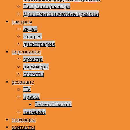
Гастроли оркестра
Дипломы и почетные грамоты
ракурсы
видео
галерея
дискография
персоналии
оркестр
дирижёры
солисты
резонанс
TV
пресса
Элемент меню
интернет
партнеры
контакты