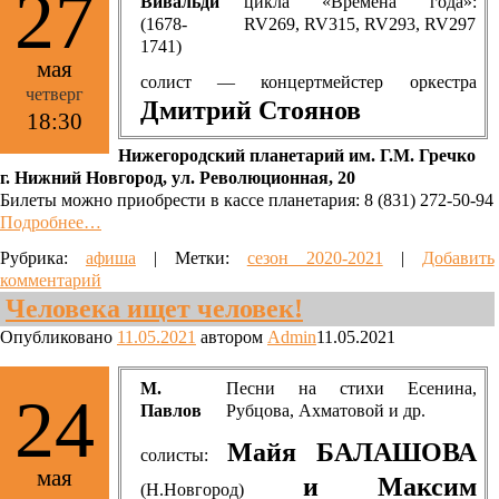
27
Вивальди
цикла «Времена года»:
(1678-
RV269, RV315, RV293, RV297
1741)
мая
солист — концертмейстер оркестра
четверг
Дмитрий Стоянов
18:30
Нижегородский планетарий им. Г.М. Гречко
г. Нижний Новгород, ул. Революционная, 20
Билеты можно приобрести в кассе планетария: 8 (831) 272-50-94
Подробнее…
Рубрика:
афиша
|
Метки:
сезон 2020-2021
|
Добавить
комментарий
Человека ищет человек!
Опубликовано
11.05.2021
автором
Admin
11.05.2021
М.
Песни на стихи Есенина,
24
Павлов
Рубцова, Ахматовой и др.
Майя БАЛАШОВА
солисты:
мая
и Максим
(Н.Новгород)