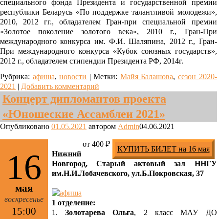
специального фонда Президента и государственной премии
республики Беларусь «По поддержке талантливой молодежи»,
2010, 2012 гг., обладателем Гран-при специальной премии
«Золотое поколение золотого века», 2010 г., Гран-При
международного конкурса им. Ф.И. Шаляпина, 2012 г., Гран-
При международного конкурса «Кубок союзных государств»,
2012 г., обладателем стипендии Президента РФ, 2014г.
Рубрика:
афиша
,
новости
|
Метки:
Майя Балашова
,
сезон 2020-
2021
|
Добавить комментарий
Концерт дипломантов проекта
«Юношеские Ассамблеи 2021»
Опубликовано
01.05.2021
автором
Admin
04.06.2021
от 400 ₽
КУПИТЬ БИЛЕТ на 16 мая
16
Нижний
Новгород, Старый актовый зал ННГУ
им.Н.И.Лобачевского, ул.Б.Покровская, 37
мая
воскресенье
1 отделение:
15:00
1.
Золотарева Ольга
, 2 класс МАУ ДО