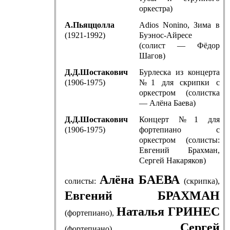
оркестра)
А.Пьяццолла
Adios Nonino, Зима в
(1921-1992)
Буэнос-Айресе
(солист — Фёдор
Шагов)
Д.Д.Шостакович
Бурлеска из концерта
(1906-1975)
№1 для скрипки с
оркестром (солистка
— Алёна Баева)
Д.Д.Шостакович
Концерт №1 для
(1906-1975)
фортепиано с
оркестром (солисты:
Евгений Брахман,
Сергей Накаряков)
Алёна БАЕВА
солисты:
(скрипка),
Евгений БРАХМАН
Наталья ГРИНЕС
(фортепиано),
Сергей
(фортепиано),