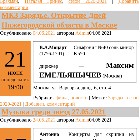
Брахман
,
Наталья Гринес
,
сезон 2020-2021
|
Добавить
комментарий
МКЗ Зарядье. Открытие Дней
Нижегородской области в Москве
Опубликовано
04.06.2021
автором
Admin
04.06.2021
В.А.Моцарт
Симфония №40 соль минор
21
(1756-1791)
K550
Максим
дирижер —
июня
ЕМЕЛЬЯНЫЧЕВ
(Москва)
понедельник
19:00
Москва, ул. Варварка, двлд. 6, стр. 4
Рубрика:
афиша
,
новости
|
Метки:
Зарядье
,
сезон
2020-2021
|
Добавить комментарий
Музыка среди звёзд 27.05.2021
Опубликовано
24.05.2021
автором
Admin
04.06.2021
Антонио
Концерты для скрипки из