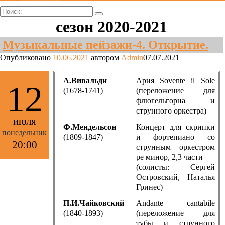
Поиск:
сезон 2020-2021
Музыкальные пейзажи-4. Открытие.
Опубликовано
10.06.2021
автором
Admin
07.07.2021
А.Вивальди
Ария Sovente il Sole
12
(1678-1741)
(переложение для
флюгельгорна и
струнного оркестра)
июля
Ф.Мендельсон
Концерт для скрипки
понедельник
(1809-1847)
и фортепиано со
20:00
струнным оркестром
ре минор, 2,3 части
(солисты: Сергей
Островский, Наталья
Гринес)
П.И.Чайковский
Andante cantabile
(1840-1893)
(переложение для
тубы и струнного