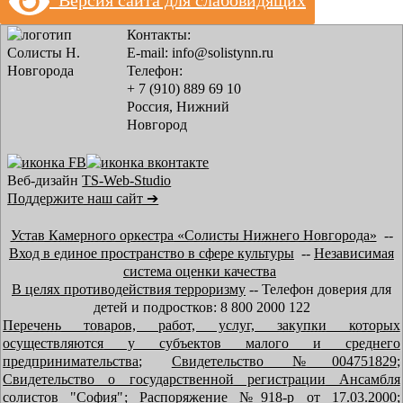
Версия сайта для слабовидящих
Контакты:
E-mail: info@solistynn.ru
Телефон:
+ 7 (910) 889 69 10
Россия, Нижний
Новгород
Веб-дизайн
TS-Web-Studio
Поддержите наш сайт ➔
Устав Камерного оркестра «Солисты Нижнего Новгорода»
--
Вход в единое пространство в сфере культуры
--
Независимая
система оценки качества
В целях противодействия терроризму
-- Телефон доверия для
детей и подростков: 8 800 2000 122
Перечень товаров, работ, услуг, закупки которых
осуществляются у субъектов малого и среднего
предпринимательства
;
Свидетельство №004751829
;
Свидетельство о государственной регистрации Ансамбля
солистов "София"
;
Распоряжение №918-р от 17.03.2000
;