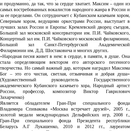
и продуманно, да так, что за сердце хватает. Максим – один из
самых востребованных вокалистов народного жанра в России и
за ее пределами. Он сотрудничает с Кубанским казачьим хором,
Северным хором, ведущими оркестрами России, выступает в
лучших залах России и Европы: Кремлевский дворец съездов,
Большой зал московской консерватории им. П.И. Чайковского,
Концертный зал им. П.И. Чайковского московской филармонии,
Большой зал Санкт-Петербургской Академической
Филармонии им. Д.Д. Шостаковича и многих других.
«Народная песня живет в нем: в сердце, в памяти, в душе. Она
стала определяющим вектором его авторского песенного
творчества. Но самый важный дар, которым наградил Максима
Бог – это его чистая, светлая, отзывчивая и добрая душа»
(Художественный руководитель Государственного
академического Кубанского казачьего хора, Народный артист
России, профессор, композитор Виктор Гаврилович
Захарченко)
Является обладателем Гран-При специального фонда
Владимира Спивакова «Москва встречает друзей», 2005 г.,
золотой медали международных Дельфийских игр, 2008 г.,
Гран-При специального фонда Президента республики
Беларусь А.Г Лукашенко, 2010 и 2012 гг., лауреатом