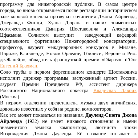
программу для нижегородской публики. В самом центре
города, во вновь открывшемся после реставрации историческом
зале хоровой капеллы прозвучат сочинения Джона Айрленда,
Джеральда Финци, Хуана Дюрана и наших знаменитых
соотечественников Дмитрия Шостаковича и Александра
Цфасмана. Солистом выступит заведующий кафедрой
специального фортепиано Нижегородской консерватории,
профессор, лауреат международных конкурсов в Милане,
Париже, Кливленде, Новом Орлеане, Тбилиси, Вероне и Рио-
де-Жанейро, обладатель французской премии «Diapason d’Or»
Евгений Брахман
.
Соло трубы в первом фортепианном концерте Шостаковича
исполнит дирижер программы, заслуженный артист России,
лауреат Премии Президента РФ, ассистент дирижера
Российского Национального оркестра
Владислав Лаврик
(Москва).
В первом отделении представлена музыка двух английских,
довольно известных у себя на родине, композиторов.
Как это может показаться из названия,
Дауленд-Сиюта Джона
Айрленда
(1932) не имеет никакого отношения к имени
знаменитого земляка композитора, лютниста эпохи
Возрождения Джона Дауленда. Её название отсылает к