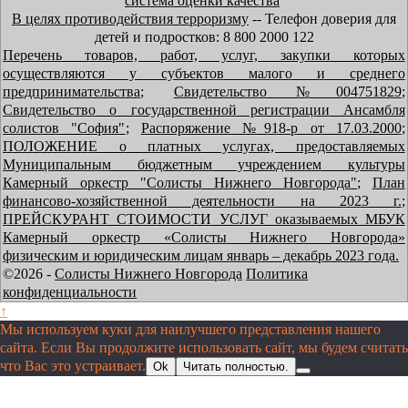
система оценки качества
В целях противодействия терроризму
-- Телефон доверия для
детей и подростков: 8 800 2000 122
Перечень товаров, работ, услуг, закупки которых
осуществляются у субъектов малого и среднего
предпринимательства
;
Свидетельство №004751829
;
Свидетельство о государственной регистрации Ансамбля
солистов "София"
;
Распоряжение №918-р от 17.03.2000
;
ПОЛОЖЕНИЕ о платных услугах, предоставляемых
Муниципальным бюджетным учреждением культуры
Камерный оркестр "Солисты Нижнего Новгорода"
;
План
финансово-хозяйственной деятельности на 2023 г.
;
ПРЕЙСКУРАНТ СТОИМОСТИ УСЛУГ оказываемых МБУК
Камерный оркестр «Солисты Нижнего Новгорода»
физическим и юридическим лицам январь – декабрь 2023 года.
©2026 -
Солисты Нижнего Новгорода
Политика
конфиденциальности
↑
Мы используем куки для наилучшего представления нашего
сайта. Если Вы продолжите использовать сайт, мы будем считать
что Вас это устраивает.
Ok
Читать полностью.