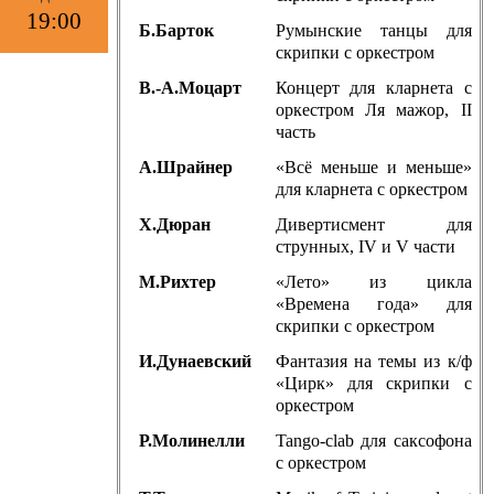
19:00
Б.Барток
Румынские танцы для
скрипки с оркестром
В.-А.Моцарт
Концерт для кларнета с
оркестром Ля мажор, II
часть
А.Шрайнер
«Всё меньше и меньше»
для кларнета с оркестром
Х.Дюран
Дивертисмент для
струнных, IV и V части
М.Рихтер
«Лето» из цикла
«Времена года» для
скрипки с оркестром
И.Дунаевский
Фантазия на темы из к/ф
«Цирк» для скрипки с
оркестром
Р.Молинелли
Tango-clab для саксофона
с оркестром