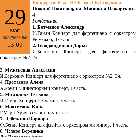
Концертный зал НХК им.Л.К.Сивухина
29
Нижний Новгород, пл. Минина и Пожарского,
4
I отделение
1. Ботманов Александр
мая
Й.Гайдн Концерт для фортепиано с оркестром
воскресенье
Ре мажор, 3 часть
13:00
2. Гелоджидинова Дарья
И.Беркович Концерт для фортепиано с
оркестром №2, 2ч.
3. Муженская Анастасия
И.Беркович Концерт для фортепиано с оркестром №2, 3ч.
4. Протасова Алена
А.Роули Миниатюрный концерт, 1 часть.
5. Мозголова Татьяна
Й.Гайдн Концерт Ре-мажор, 3 часть.
6. Максимова Кира
Г.Мари Ария в старинном стиле
7. Лебезкина Варвара
Ф.Бенда Концерт для флейты с оркестром ми минор, 1 часть.
8. Чехова Вероника