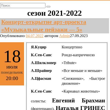
Поиск:
сезон 2021-2022
Концерт-открытие арт-проекта
«Музыкальные пейзажи — 5»
Опубликовано
04.07.2022
автором
Admin
27.09.2023
Я.Куцир
Концертино
18
К.Сен-Санс
Рондо-каприччиозо
А.Шилклопер
«Tribute»
июля
А.Шрайнер
«Все меньше и меньше»
понедельник
20:00
А.Цфасман
«Снежинки», «Быстрое
движение»
К.Сен-Санс
«Карнавал животных»
Евгений Брахман
солисты:
Наталья ГРИНЕС
(фортепиано),