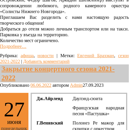
сопровождении любимого, родного камерного оркестра
«Солисты Нижнего Новгорода».
Приглашаем Вас разделить с нами настоящую радость
творческого общения!
Добраться до отеля можно личным транспортом или на такси.
Парковка у въезда на территорию.
Количество мест ограничено.
Подробнее…
Рубрика:
афиша
,
новости
|
Метки:
Евгений Брахман
,
сезон
2021-2022
|
Добавить комментарий
Закрытие концертного сезона 2021-
2022
Опубликовано
06.06.2022
автором
Admin
27.09.2023
Дж.Айрленд
Даулэнд-сюита
27
Французская народная
песня «Пастушка»
июня
Г.Венявский
Полонез Ре мажор для
понедельник
скрипки с оркестром