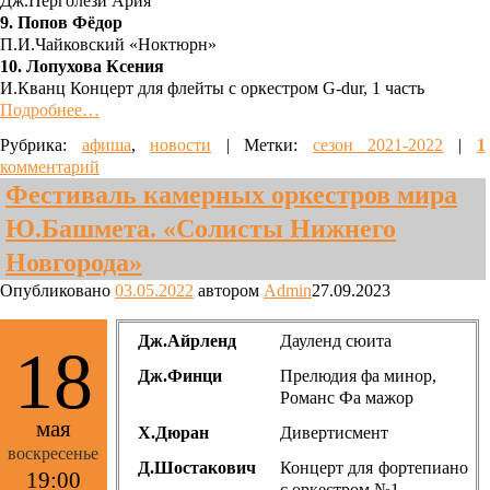
Дж.Перголези Ария
9. Попов Фёдор
П.И.Чайковский «Ноктюрн»
10. Лопухова Ксения
И.Кванц Концерт для флейты с оркестром G-dur, 1 часть
Подробнее…
Рубрика:
афиша
,
новости
|
Метки:
сезон 2021-2022
|
1
комментарий
Фестиваль камерных оркестров мира
Ю.Башмета. «Солисты Нижнего
Новгорода»
Опубликовано
03.05.2022
автором
Admin
27.09.2023
Дж.Айрленд
Дауленд сюита
18
Дж.Финци
Прелюдия фа минор,
Романс Фа мажор
мая
Х.Дюран
Дивертисмент
воскресенье
Д.Шостакович
Концерт для фортепиано
19:00
с оркестром №1