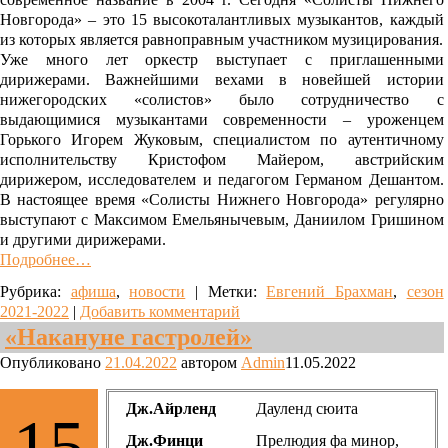
Новгорода» – это 15 высокоталантливых музыкантов, каждый
из которых является равноправным участником музицирования.
Уже много лет оркестр выступает с приглашенными
дирижерами. Важнейшими вехами в новейшей истории
нижегородских «солистов» было сотрудничество с
выдающимися музыкантами современности – уроженцем
Горького Игорем Жуковым, специалистом по аутентичному
исполнительству Кристофом Майером, австрийским
дирижером, исследователем и педагогом Германом Дешантом.
В настоящее время «Солисты Нижнего Новгорода» регулярно
выступают с Максимом Емельянычевым, Даниилом Гришином
и другими дирижерами.
Подробнее…
Рубрика:
афиша
,
новости
|
Метки:
Евгений Брахман
,
сезон
2021-2022
|
Добавить комментарий
«Накануне гастролей»
Опубликовано
21.04.2022
автором
Admin
11.05.2022
Дж.Айрленд
Дауленд сюита
15
Дж.Финци
Прелюдия фа минор,