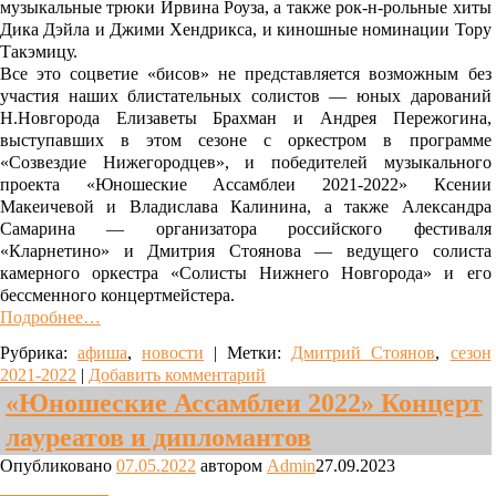
музыкальные трюки Ирвина Роуза, а также рок-н-рольные хиты
Дика Дэйла и Джими Хендрикса, и киношные номинации Тору
Такэмицу.
Все это соцветие «бисов» не представляется возможным без
участия наших блистательных солистов — юных дарований
Н.Новгорода Елизаветы Брахман и Андрея Пережогина,
выступавших в этом сезоне с оркестром в программе
«Созвездие Нижегородцев», и победителей музыкального
проекта «Юношеские Ассамблеи 2021-2022» Ксении
Макеичевой и Владислава Калинина, а также Александра
Самарина — организатора российского фестиваля
«Кларнетино» и Дмитрия Стоянова — ведущего солиста
камерного оркестра «Солисты Нижнего Новгорода» и его
бессменного концертмейстера.
Подробнее…
Рубрика:
афиша
,
новости
|
Метки:
Дмитрий Стоянов
,
сезон
2021-2022
|
Добавить комментарий
«Юношеские Ассамблеи 2022» Концерт
лауреатов и дипломантов
Опубликовано
07.05.2022
автором
Admin
27.09.2023