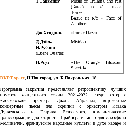
Т.Такэмицу
Musik of Training and rest
(Блюз) из к/ф «Jose
Torres»,
Вальс из к/ф » Face of
Another»
Дж.Хендрикс
«Purple Haze»
Д.Дэйл-
Misirlou
Н.Рубани
(Ebene Quartet)
И.Роуз
«The Orange Blossom
Special»
DKRT space
, Н.Новгород, ул. Б.Покровская, 18
Программа закрытия представляет ретроспективу лучших
номеров концертного сезона 2021-2022, среди которых
«московская» премьера Джона Айрленда, виртуозные
концертные пьесы для скрипки с оркестром Исаака
Дунаевского и Генрика Венявского, юмористические
трансформации для кларнета Шрайнера и танго для саксофона
Молинелли, французские народные куплеты в духе кабаре и