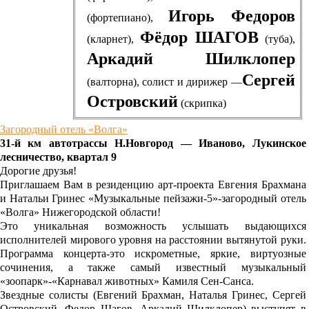
Игорь Федоров
(фортепиано),
Фёдор ШАГОВ
(кларнет),
(туба),
Аркадий Шилклопер
Сергей
(валторна), солист и дирижер —
Островский
(скрипка)
Загородный отель «Волга»
31-й км автотрассы Н.Новгород — Иваново, Лукинское
лесничество, квартал 9
Дорогие друзья!
Приглашаем Вам в резиденцию арт-проекта Евгения Брахмана
и Натальи Гринес «Музыкальные пейзажи-5»-загородный отель
«Волга» Нижегородской области!
Это уникальная возможность услышать выдающихся
исполнителей мирового уровня на расстоянии вытянутой руки.
Программа концерта-это искрометные, яркие, виртуозные
сочинения, а также самый известный музыкальный
«зоопарк»-«Карнавал животных» Камиля Сен-Санса.
Звездные солисты (Евгений Брахман, Наталья Гринес, Сергей
Островский, Федор Шагов, Аркадий Шилклопер) выступят в