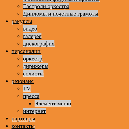
Гастроли оркестра
Дипломы и почетные грамоты
ракурсы
видео
галерея
дискография
персоналии
оркестр
дирижёры
солисты
резонанс
TV
пресса
Элемент меню
интернет
партнеры
контакты