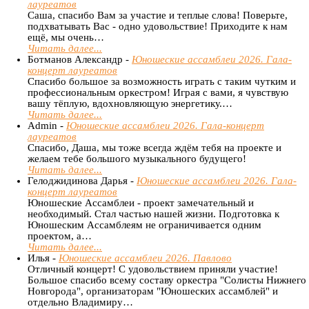
лауреатов
Саша, спасибо Вам за участие и теплые слова! Поверьте,
подхватывать Вас - одно удовольствие! Приходите к нам
ещё, мы очень…
Читать далее...
Ботманов Александр -
Юношеские ассамблеи 2026. Гала-
концерт лауреатов
Спасибо большое за возможность играть с таким чутким и
профессиональным оркестром! Играя с вами, я чувствую
вашу тёплую, вдохновляющую энергетику.…
Читать далее...
Admin -
Юношеские ассамблеи 2026. Гала-концерт
лауреатов
Спасибо, Даша, мы тоже всегда ждём тебя на проекте и
желаем тебе большого музыкального будущего!
Читать далее...
Гелоджидинова Дарья -
Юношеские ассамблеи 2026. Гала-
концерт лауреатов
Юношеские Ассамблеи - проект замечательный и
необходимый. Стал частью нашей жизни. Подготовка к
Юношеским Ассамблеям не ограничивается одним
проектом, а…
Читать далее...
Илья -
Юношеские ассамблеи 2026. Павлово
Отличный концерт! С удовольствием приняли участие!
Большое спасибо всему составу оркестра "Солисты Нижнего
Новгорода", организаторам "Юношеских ассамблей" и
отдельно Владимиру…