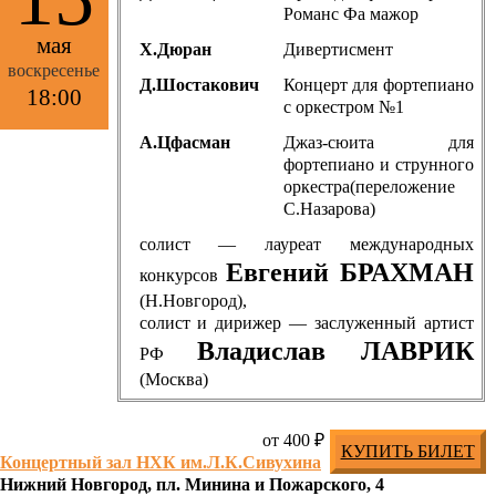
Романс Фа мажор
мая
Х.Дюран
Дивертисмент
воскресенье
Д.Шостакович
Концерт для фортепиано
18:00
с оркестром №1
А.Цфасман
Джаз-сюита для
фортепиано и струнного
оркестра(переложение
С.Назарова)
солист — лауреат международных
Евгений БРАХМАН
конкурсов
(Н.Новгород),
солист и дирижер — заслуженный артист
Владислав ЛАВРИК
РФ
(Москва)
от 400 ₽
КУПИТЬ БИЛЕТ
Концертный зал НХК им.Л.К.Сивухина
Нижний Новгород, пл. Минина и Пожарского, 4