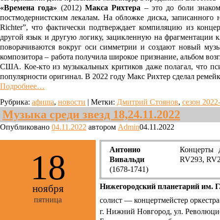
«Времена года»
(2012)
Макса Рихтера
– это до боли знаком
постмодернистским лекалам. На обложке диска, записанного н
Richter”, что фактически подтверждает компиляцию из конце
другой язык и другую логику, зацикленную на фрагментации к
поворачиваются вокруг оси симметрии и создают новый музы
композитора – работа получила широкое признание, альбом возг
США. Кое-кто из музыкальных критиков даже полагал, что пс
популярности оригинал. В 2022 году Макс Рихтер сделал ремей
Подробнее…
Рубрика:
афиша
,
новости
|
Метки:
Дмитрий Стоянов
,
сезон 2022
Музыка среди звезд 18,24.11.2022
Опубликовано
04.11.2022
автором
Admin
04.11.2022
Антонио
Концерты 
18
Вивальди
RV293, RV
(1678-1741)
Нижегородский планетарий им. Г
ноября
пятница
солист — концертмейстер оркестр
г. Нижний Новгород, ул. Революци