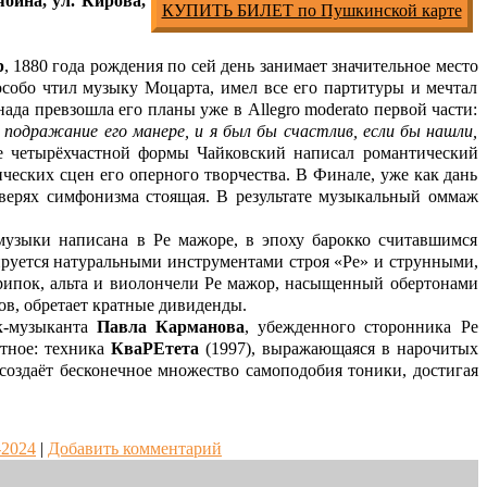
бина, ул. Кирова,
КУПИТЬ БИЛЕТ по Пушкинской карте
р
, 1880 года рождения по сей день занимает значительное место
особо чтил музыку Моцарта, имел все его партитуры и мечтал
да превзошла его планы уже в Allegro moderato первой части:
подражание его манере, и я был бы счастлив, если бы нашли,
е четырёхчастной формы Чайковский написал романтический
еских сцен его оперного творчества. В Финале, уже как дань
 дверях симфонизма стоящая. В результате музыкальный оммаж
 музыки написана в Ре мажоре, в эпоху барокко считавшимся
ируется натуральными инструментами строя «Ре» и струнными,
рипок, альта и виолончели Ре мажор, насыщенный обертонами
в, обретает кратные дивиденды.
ок-музыканта
Павла Карманова
, убежденного сторонника Ре
стное: техника
КваРЕтета
(1997), выражающаяся в нарочитых
создаёт бесконечное множество самоподобия тоники, достигая
-2024
|
Добавить комментарий