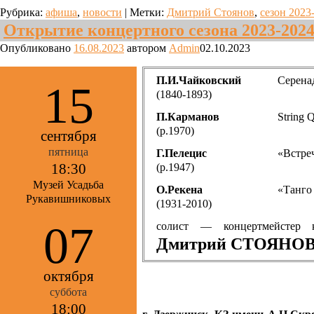
Рубрика:
афиша
,
новости
|
Метки:
Дмитрий Стоянов
,
сезон 2023
Открытие концертного сезона 2023-2024
Опубликовано
16.08.2023
автором
Admin
02.10.2023
П.И.Чайковский
Серенад
15
(1840-1893)
П.Карманов
String 
(р.1970)
сентября
пятница
Г.Пелецис
«Встреч
18:30
(р.1947)
Музей Усадьба
О.Рекена
«Танго
Рукавишниковых
(1931-2010)
07
солист — концертмейстер 
Дмитрий СТОЯНО
октября
суббота
18:00