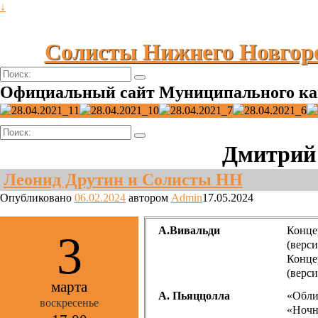
↓
Солисты Нижнего Новгор
Поиск:
Официальный сайт Муниципального ка
Поиск:
Дмитрий
Леонид Друтин и Солисты НН
Опубликовано
06.02.2024
автором
Admin
17.05.2024
А.Вивальди
Конце
3
(верси
Конце
(верси
марта
А. Пьяццолла
«Обли
воскресенье
«Ночн