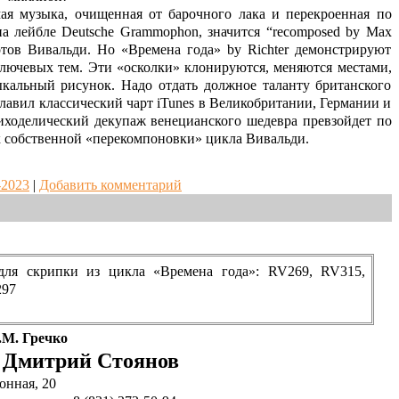
ая музыка, очищенная от барочного лака и перекроенная по
а лейбле Deutsche Grammophon, значится “recomposed by Max
ртов Вивальди. Но «Времена года» by Richter демонстрируют
лючевых тем. Эти «осколки» клонируются, меняются местами,
кальный рисунок. Надо отдать должное таланту британского
лавил классический чарт iTunes в Великобритании, Германии и
иходелический декупаж венецианского шедевра превзойдет по
к собственной «перекомпоновки» цикла Вивальди.
-2023
|
Добавить комментарий
для скрипки из цикла «Времена года»: RV269, RV315,
297
.М. Гречко
Дмитрий Стоянов
а
онная, 20