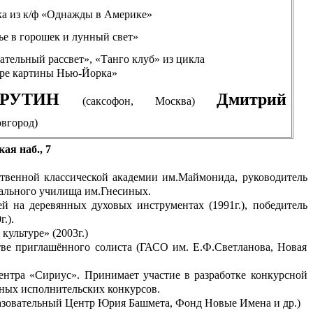
а из к/ф «Однажды в Америке»
ье в горошек и лунный свет»
ательный рассвет», «Танго клуб» из цикла
ре картины Нью-Йорка»
 ДРУТИН
Дмитрий
(саксофон, Москва)
овгород)
ая наб., 7
венной классической академии им.Маймонида, руководитель
ального училища им.Гнесиных.
й на деревянных духовых инструментах (1991г.), победитель
.).
ультуре» (2003г.)
ве приглашённого солиста (ГАСО им. Е.Ф.Светланова, Новая
нтра «Сириус». Принимает участие в разработке конкурсной
ных исполнительских конкурсов.
разовательный Центр Юрия Башмета, Фонд Новые Имена и др.)