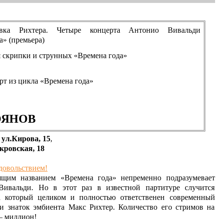
овка Рихтера. Четыре концерта Антонио Вивальди
а» (премьера)
 скрипки и струнных «Времена года»
рт из цикла «Времена года»
ОЯНОВ
 ул.Кирова, 15
,
кровская, 18
довольствием!
ящим названием «Времена года» непременно подразумевает
ивальди. Но в этот раз в известной партитуре случится
а который целиком и полностью ответственен современный
и знаток эмбиента Макс Рихтер. Количество его стримов на
– миллион!