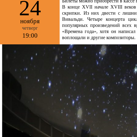
24
Билеты можно приобрести в кассе п
В конце XVII начале XVIII веков
скрипки. Из них двести с лишним
Вивальди. Четыре концерта цик
ноября
популярных произведений всех в
четверг
«Времена года», хотя он написал
19:00
воплощали и другие композиторы.