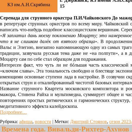
г. Дзержинск, КЗ имени А.Н.Скря
КЗ им.А.Н.Скрябина
15
Серенада для струнного оркестра П.И.Чайковского До мажо
в репертуаре струнных оркестров по всему миру. Чайковский 
написать что-нибудь подобное классицистским вершинам. Серена
«
Я заплатил дань моему поклонению Моцарту; это намеренное 
что я не слишком далёк от взятого образца
». В продолжени
Вальс и Элегию, внезапно напоминающую одну из самых трагич
традиции, зазвучала русская тема даже не «на полпути», а в
Моцарту сам по себе стал образцом для подражания.
Интересен факт, что чуть ли не бóльшая часть классической
«ключом славы». Эта тональность свободно и блестяще экспон
имеющими основные ступени лада в настройке. В созвучии ск
открытых струн и откалиброванный чистотой базовых интервало
Название струнного Квартета московского композитора и р
мажора, Стивена Райха и мультимедиа, суммирует общее и ча
повторениях простых ритмических и гармонических структур, 
медитативного эффекта калейдоскопа.
Подробнее…
Рубрика:
афиша
,
новости
|
Метки:
Дмитрий Стоянов
,
сезон 2023
Времена года. Вивальди-Рихтер-Ахунов