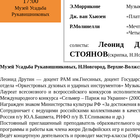
17:00
Э.Морриконе
Музык
Музей Усадьба
Рукавишниковых
Дж. ван Хьюзен
«Плат
Р.Молинелли
«Мечт
«Четы
Леонид
солисты:
СТОЯНОВ
(скрипка, Н.Н
Музей Усадьба Рукавишниковых, Н.Новгород, Верхне-Волжск
Леонид Друтин — доцент РАМ им.Гнесиных, доцент Государст
отдела «Оркестровых духовых и ударных инструментов» Музык
Лауреат всесоюзного и всероссийского конкурсов исполнителе
Международного конкурса «Сельмер – Париж на Украине» (2000г
Награжден знаком Министерства культуры РФ «За достижения в к
Сотрудничает с ведущими российскими коллективами в качест
Россия п/у Ю.А.Башмета, РНФО п/у В.Т.Спивакова и др.)
Постоянный приглашенный преподаватель образовательного це
программы и работы как члена жюри Дельфийских игр и различ
Ведёт концертную деятельность и проводит мастер-классы (Об