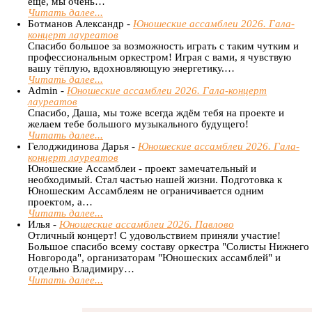
ещё, мы очень…
Читать далее...
Ботманов Александр -
Юношеские ассамблеи 2026. Гала-
концерт лауреатов
Спасибо большое за возможность играть с таким чутким и
профессиональным оркестром! Играя с вами, я чувствую
вашу тёплую, вдохновляющую энергетику.…
Читать далее...
Admin -
Юношеские ассамблеи 2026. Гала-концерт
лауреатов
Спасибо, Даша, мы тоже всегда ждём тебя на проекте и
желаем тебе большого музыкального будущего!
Читать далее...
Гелоджидинова Дарья -
Юношеские ассамблеи 2026. Гала-
концерт лауреатов
Юношеские Ассамблеи - проект замечательный и
необходимый. Стал частью нашей жизни. Подготовка к
Юношеским Ассамблеям не ограничивается одним
проектом, а…
Читать далее...
Илья -
Юношеские ассамблеи 2026. Павлово
Отличный концерт! С удовольствием приняли участие!
Большое спасибо всему составу оркестра "Солисты Нижнего
Новгорода", организаторам "Юношеских ассамблей" и
отдельно Владимиру…
Читать далее...