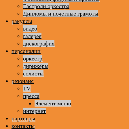
Гастроли оркестра
Дипломы и почетные грамоты
ракурсы
видео
галерея
дискография
персоналии
оркестр
дирижёры
солисты
резонанс
TV
пресса
Элемент меню
интернет
партнеры
контакты