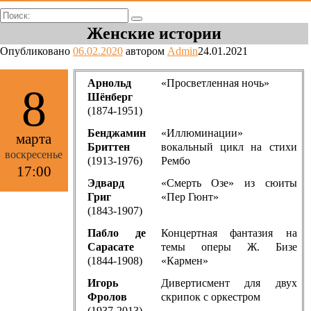
Поиск:
Женские истории
Опубликовано
06.02.2020
автором
Admin
24.01.2021
Арнольд
«Просветленная ночь»
8
Шёнберг
(1874-1951)
Бенджамин
«Иллюминации»
марта
Бриттен
вокальный цикл на стихи
воскресенье
(1913-1976)
Рембо
17:00
Эдвард
«Смерть Озе» из сюиты
Григ
«Пер Гюнт»
(1843-1907)
Пабло де
Концертная фантазия на
Сарасате
темы оперы Ж. Бизе
(1844-1908)
«Кармен»
Игорь
Дивертисмент для двух
Фролов
скрипок с оркестром
(1937-2013)