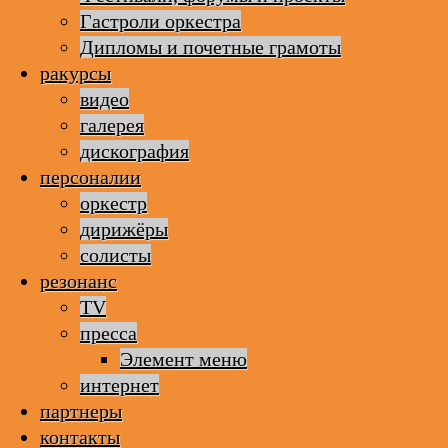
Гастроли оркестра
Дипломы и почетные грамоты
ракурсы
видео
галерея
дискография
персоналии
оркестр
дирижёры
солисты
резонанс
TV
пресса
Элемент меню
интернет
партнеры
контакты