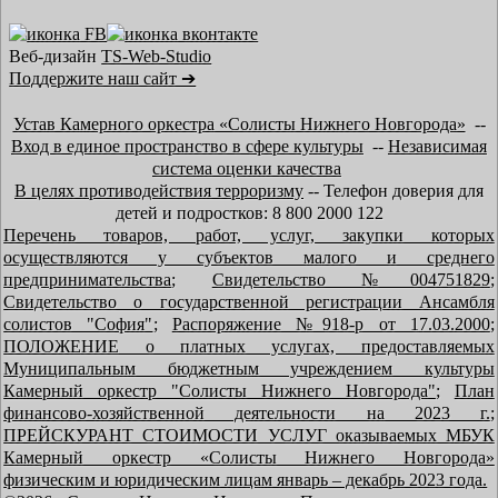
Веб-дизайн
TS-Web-Studio
Поддержите наш сайт ➔
Устав Камерного оркестра «Солисты Нижнего Новгорода»
--
Вход в единое пространство в сфере культуры
--
Независимая
система оценки качества
В целях противодействия терроризму
-- Телефон доверия для
детей и подростков: 8 800 2000 122
Перечень товаров, работ, услуг, закупки которых
осуществляются у субъектов малого и среднего
предпринимательства
;
Свидетельство №004751829
;
Свидетельство о государственной регистрации Ансамбля
солистов "София"
;
Распоряжение №918-р от 17.03.2000
;
ПОЛОЖЕНИЕ о платных услугах, предоставляемых
Муниципальным бюджетным учреждением культуры
Камерный оркестр "Солисты Нижнего Новгорода"
;
План
финансово-хозяйственной деятельности на 2023 г.
;
ПРЕЙСКУРАНТ СТОИМОСТИ УСЛУГ оказываемых МБУК
Камерный оркестр «Солисты Нижнего Новгорода»
физическим и юридическим лицам январь – декабрь 2023 года.