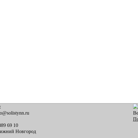
:
fo@solistynn.ru
В
По
889 69 10
Нижний Новгород