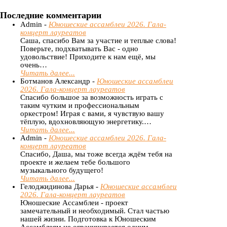
Последние комментарии
Admin -
Юношеские ассамблеи 2026. Гала-
концерт лауреатов
Саша, спасибо Вам за участие и теплые слова!
Поверьте, подхватывать Вас - одно
удовольствие! Приходите к нам ещё, мы
очень…
Читать далее...
Ботманов Александр -
Юношеские ассамблеи
2026. Гала-концерт лауреатов
Спасибо большое за возможность играть с
таким чутким и профессиональным
оркестром! Играя с вами, я чувствую вашу
тёплую, вдохновляющую энергетику.…
Читать далее...
Admin -
Юношеские ассамблеи 2026. Гала-
концерт лауреатов
Спасибо, Даша, мы тоже всегда ждём тебя на
проекте и желаем тебе большого
музыкального будущего!
Читать далее...
Гелоджидинова Дарья -
Юношеские ассамблеи
2026. Гала-концерт лауреатов
Юношеские Ассамблеи - проект
замечательный и необходимый. Стал частью
нашей жизни. Подготовка к Юношеским
Ассамблеям не ограничивается одним