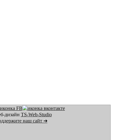
еб-дизайн
TS-Web-Studio
ддержите наш сайт ➔