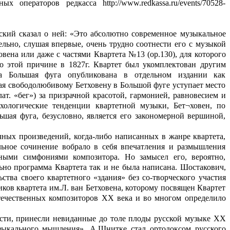
операторов редкасса http://www.redkassa.ru/events/70528-
нский сказал о ней: «Это абсолютно современное музыкальное
ельно, слушая впервые, очень трудно соотнести его с музыкой
вена или даже с частями Квартета №13 (ор.130), для которого
по этой причине в 1827г. Квартет был укомплектован другим
 а Большая фуга опубликована в отдельном издании как
ая свободолюбивому Бетховену в Большой фуге уступает место
ат. «бег») за призрачной красотой, гармонией, равновесием и
хологические тенденции квартетной музыки, Бет¬ховен, по
ьшая фуга, безусловно, является его закономерной вершиной,
ых произведений, когда-либо написанных в жанре квартета,
льное сочинение вобрало в себя впечатления и размышления
ными симфониями композитора. Но замысел его, вероятно,
ьно программа Квартета так и не была написана. Шостакович,
тва своего квартетного «здания» без со-творческого участия
ков квартета им.Л. ван Бетховена, которому посвящен Квартет
ечественных композиторов ХХ века и во многом определило
сти, принесли невиданные до толе плоды русской музыке ХХ
зыкального мышления», А.Шнитке стал ортодоксом русского