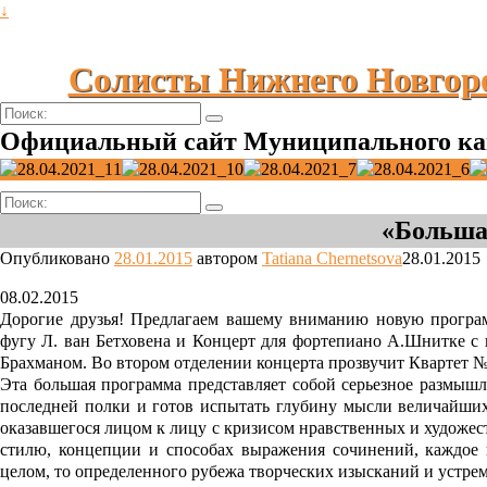
↓
Солисты Нижнего Новгор
Поиск:
Официальный сайт Муниципального ка
Поиск:
«Больша
Опубликовано
28.01.2015
автором
Tatiana Chernetsova
28.01.2015
08.02.2015
Дорогие друзья! Предлагаем вашему вниманию новую програм
фугу Л. ван Бетховена и Концерт для фортепиано А.Шнитке
Брахманом. Во втором отделении концерта прозвучит Квартет 
Эта большая программа представляет собой серьезное размышле
последней полки и готов испытать глубину мысли величайших
оказавшегося лицом к лицу с кризисом нравственных и художес
стилю, концепции и способах выражения сочинений, каждое и
целом, то определенного рубежа творческих изысканий и устр