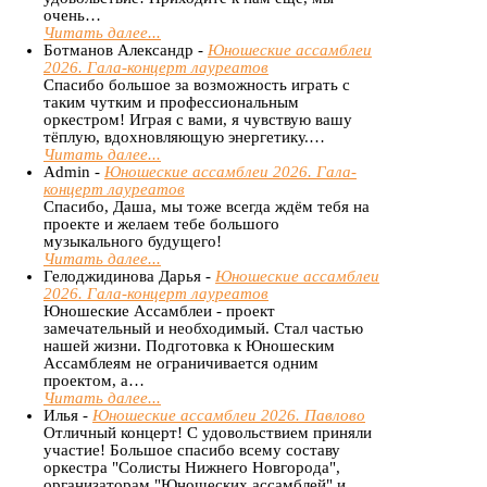
очень…
Читать далее...
Ботманов Александр -
Юношеские ассамблеи
2026. Гала-концерт лауреатов
Спасибо большое за возможность играть с
таким чутким и профессиональным
оркестром! Играя с вами, я чувствую вашу
тёплую, вдохновляющую энергетику.…
Читать далее...
Admin -
Юношеские ассамблеи 2026. Гала-
концерт лауреатов
Спасибо, Даша, мы тоже всегда ждём тебя на
проекте и желаем тебе большого
музыкального будущего!
Читать далее...
Гелоджидинова Дарья -
Юношеские ассамблеи
2026. Гала-концерт лауреатов
Юношеские Ассамблеи - проект
замечательный и необходимый. Стал частью
нашей жизни. Подготовка к Юношеским
Ассамблеям не ограничивается одним
проектом, а…
Читать далее...
Илья -
Юношеские ассамблеи 2026. Павлово
Отличный концерт! С удовольствием приняли
участие! Большое спасибо всему составу
оркестра "Солисты Нижнего Новгорода",
организаторам "Юношеских ассамблей" и