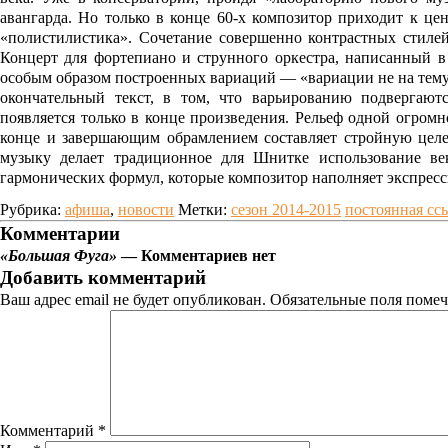
авангарда. Но только в конце 60-х композитор приходит к цен
«полистилистика». Сочетание совершенно контрастных стилей, 
Концерт для фортепиано и струнного оркестра, написанный в
особым образом построенных вариаций — «вариации не на тему»
окончательный текст, в том, что варьированию подвергают
появляется только в конце произведения. Рельеф одной огром
конце и завершающим обрамлением составляет стройную целе
музыку делает традиционное для Шнитке использование ве
гармонических формул, которые композитор наполняет экспрес
Рубрика:
афиша
,
новости
Метки:
сезон 2014-2015
постоянная сс
Комментарии
«Большая Фуга»
— Комментариев нет
Добавить комментарий
Ваш адрес email не будет опубликован.
Обязательные поля поме
Комментарий
*