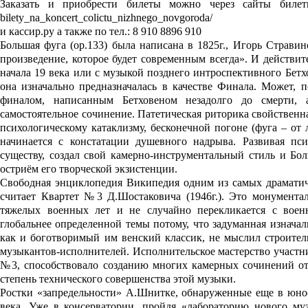
Заказать и приобрести билеты можно через сайты билетных 
bilety_na_koncert_colictu_nizhnego_novgoroda/
и кассир.ру а также по тел.: 8 910 8896 910
Большая фуга (ор.133) была написана в 1825г., Игорь Страви
произведение, которое будет современным всегда». И действит
начала 19 века или с музыкой позднего интроспективного Бетхо
она изначально предназначалась в качестве Финала. Может, 
финалом, написанным Бетховеном незадолго до смерти,
самостоятельное сочинение. Патетическая риторика свойственн
психологическому катаклизму, бесконечной погоне (фуга – от л
начинается с констатации душевного надрыва. Развивая пси
существу, создал свой камерно-инструментальный стиль и Бол
остриём его творческой экзистенции.
Свободная энциклопедия Википедия одним из самых драматичн
считает Квартет №3 Д.Шостаковича (1946г.). Это монумента
тяжелых военных лет и не случайно перекликается с воен
глобальнее определенной темы потому, что задуманная изначал
как и боготворимый им венский классик, не мыслил строительс
музыкантов-исполнителей. Исполнительское мастерство участни
№3, способствовало созданию многих камерных сочинений от
степень технического совершенства этой музыки.
Ростки «запредельности» А.Шнитке, обнаруженные еще в юно
века. Уже в консерватории, пройдя «лабораторию нового му