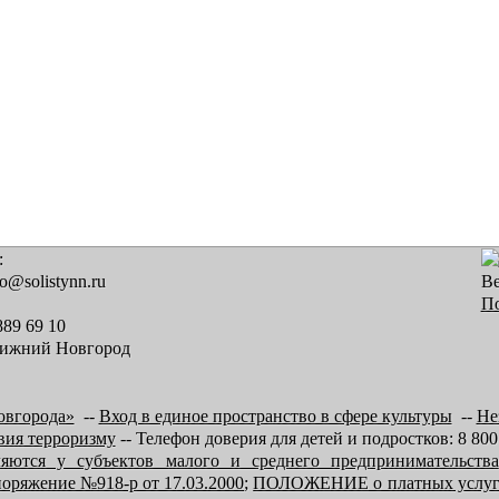
:
fo@solistynn.ru
В
По
889 69 10
Нижний Новгород
овгорода»
--
Вход в единое пространство в сфере культуры
--
Не
вия терроризму
-- Телефон доверия для детей и подростков: 8 800
вляются у субъектов малого и среднего предпринимательства
оряжение №918-р от 17.03.2000
;
ПОЛОЖЕНИЕ о платных услуга