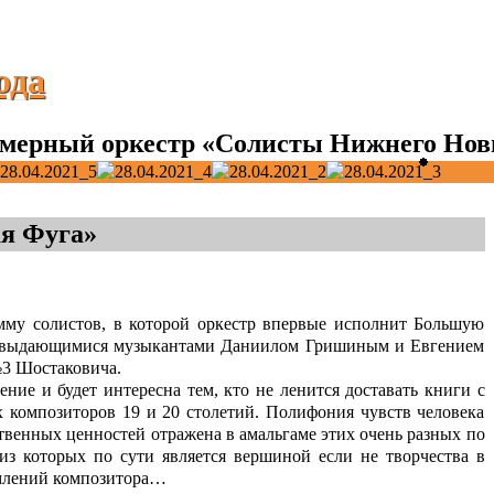
ода
мерный оркестр «Солисты Нижнего Нов
я Фуга»
му солистов, в которой оркестр впервые исполнит Большую
 с выдающимися музыкантами Даниилом Гришиным и Евгением
№3 Шостаковича.
ние и будет интересна тем, кто не ленится доставать книги с
 композиторов 19 и 20 столетий. Полифония чувств человека
твенных ценностей отражена в амальгаме этих очень разных по
з которых по сути является вершиной если не творчества в
емлений композитора…