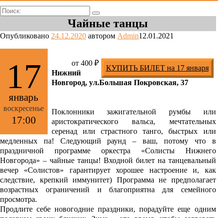
Поиск:
Чайные танцы
Опубликовано
24.12.2020
автором
Admin
12.01.2021
17
от 400 ₽
КУПИТЬ БИЛЕТ на 17 января
Нижний
Новгород, ул.Большая Покровская, 37
январь
воскресенье
Поклонники зажигательной румбы или
17:00
аристократического вальса, мечтательных
серенад или страстного танго, быстрых или
медленных па! Следующий раунд – ваш, потому что в
праздничной программе оркестра «Солисты Нижнего
Новгорода» – чайные танцы! Входной билет на танцевальный
вечер «Солистов» гарантирует хорошее настроение и, как
следствие, крепкий иммунитет) Программа не предполагает
возрастных ограничений и благоприятна для семейного
просмотра.
Продлите себе новогодние праздники, порадуйте еще одним