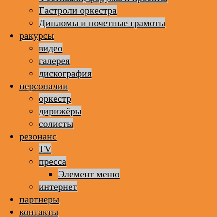
Гастроли оркестра
Дипломы и почетные грамоты
ракурсы
видео
галерея
дискография
персоналии
оркестр
дирижёры
солисты
резонанс
TV
пресса
Элемент меню
интернет
партнеры
контакты