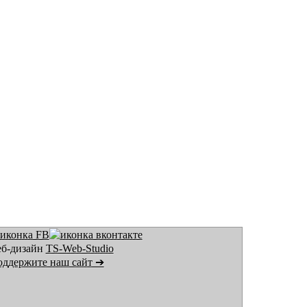
еб-дизайн
TS-Web-Studio
ддержите наш сайт ➔