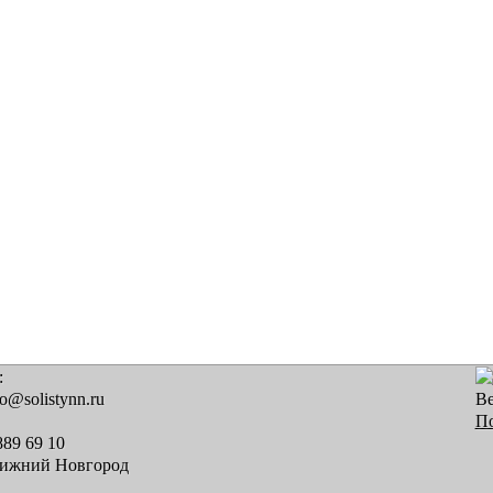
:
fo@solistynn.ru
В
По
889 69 10
Нижний Новгород