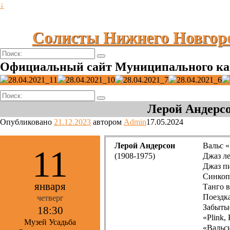
↓
Солисты Нижнего Новгор
Поиск:
Официальный сайт Муниципального ка
Поиск:
Лерой Андерс
Опубликовано
21.12.2023
автором
Admin
17.05.2024
Лерой Андерсон
Вальс «
11
(1908-1975)
Джаз л
Джаз п
Синкоп
января
Танго 
Поездка
четверг
Забыты
18:30
«Plink, 
Музей Усадьба
«Вальс