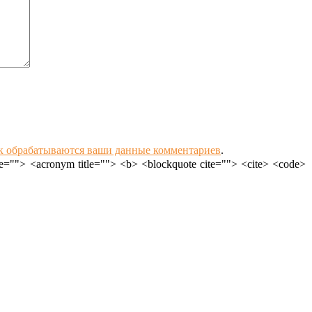
ак обрабатываются ваши данные комментариев
.
le=""> <acronym title=""> <b> <blockquote cite=""> <cite> <code>