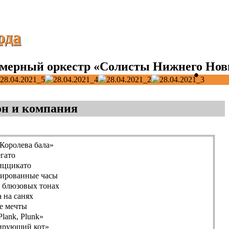
ода
мерный оркестр «Солисты Нижнего Нов
он и компания
Королева бала»
егато
иццикато
ированные часы
в блюзовых тонах
 на санях
е мечты
Plank, Plunk»
ирующий кот»