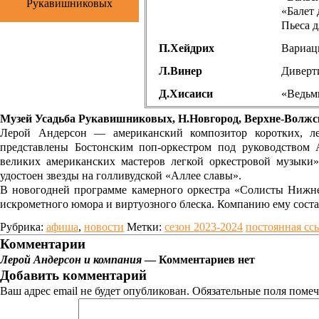
Рукавишниковых
«Балет
Пьеса 
П.Хейдрих
Вариац
Л.Винер
Диверт
Д.Хисаиси
«Ведьм
Музей Усадьба Рукавишниковых, Н.Новгород, Верхне-Волжска
Лерой Андерсон — американский композитор коротких, ле
представлены Бостонским поп-оркестром под руководством 
великих американских мастеров легкой оркестровой музыки
удостоен звезды на голливудской «Аллее славы».
В новогодней программе камерного оркестра «Солисты Нижне
искрометного юмора и виртуозного блеска. Компанию ему соста
Рубрика:
афиша
,
новости
Метки:
сезон 2023-2024
постоянная сс
Комментарии
Лерой Андерсон и компания
— Комментариев нет
Добавить комментарий
Ваш адрес email не будет опубликован.
Обязательные поля поме