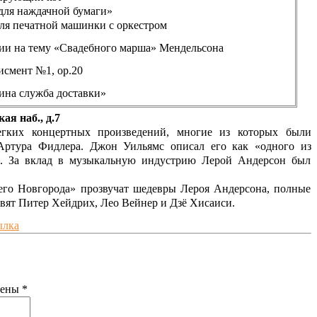
 для наждачной бумаги»
для печатной машинки с оркестром
ии на тему «Свадебного марша» Мендельсона
исмент №1, ор.20
ина служба доставки»
я наб., д.7
гких концертных произведений, многие из которых были
Артура Фидлера. Джон Уильямс описал его как «одного из
». За вклад в музыкальную индустрию Лерой Андерсон был
го Новгорода» прозвучат шедевры Лероя Андерсона, полные
вят Питер Хейдрих, Лео Вейнер и Дзё Хисаиси.
ылка
чены
*