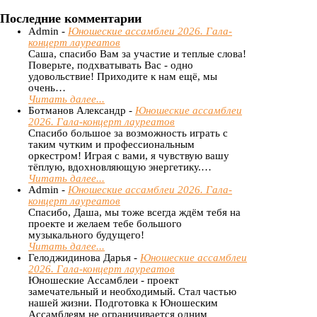
Последние комментарии
Admin -
Юношеские ассамблеи 2026. Гала-
концерт лауреатов
Саша, спасибо Вам за участие и теплые слова!
Поверьте, подхватывать Вас - одно
удовольствие! Приходите к нам ещё, мы
очень…
Читать далее...
Ботманов Александр -
Юношеские ассамблеи
2026. Гала-концерт лауреатов
Спасибо большое за возможность играть с
таким чутким и профессиональным
оркестром! Играя с вами, я чувствую вашу
тёплую, вдохновляющую энергетику.…
Читать далее...
Admin -
Юношеские ассамблеи 2026. Гала-
концерт лауреатов
Спасибо, Даша, мы тоже всегда ждём тебя на
проекте и желаем тебе большого
музыкального будущего!
Читать далее...
Гелоджидинова Дарья -
Юношеские ассамблеи
2026. Гала-концерт лауреатов
Юношеские Ассамблеи - проект
замечательный и необходимый. Стал частью
нашей жизни. Подготовка к Юношеским
Ассамблеям не ограничивается одним