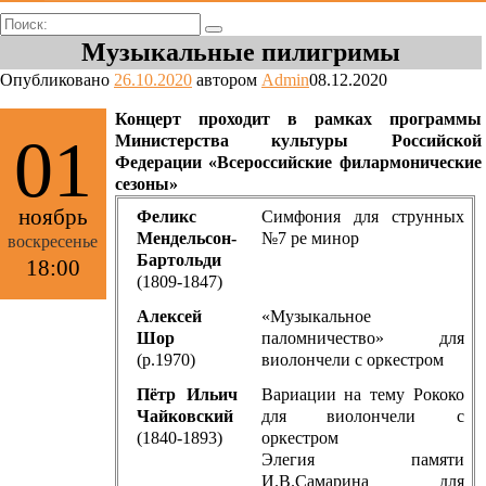
Поиск:
Музыкальные пилигримы
Опубликовано
26.10.2020
автором
Admin
08.12.2020
Концерт проходит в рамках программы
01
Министерства культуры Российской
Федерации «Всероссийские филармонические
сезоны»
ноябрь
Феликс
Симфония для струнных
Мендельсон-
№7 ре минор
воскресенье
Бартольди
18:00
(1809-1847)
Алексей
«Музыкальное
Шор
паломничество» для
(р.1970)
виолончели с оркестром
Пётр Ильич
Вариации на тему Рококо
Чайковский
для виолончели с
(1840-1893)
оркестром
Элегия памяти
И.В.Самарина для