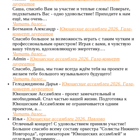
лауреатов
Саша, спасибо Вам за участие и теплые слова! Поверьте,
подхватывать Вас - одно удовольствие! Приходите к нам
ещё, мы очень…
Читать далее...
Ботманов Александр -
Юношеские ассамблеи 2026. Гала-
концерт лауреатов
Спасибо большое за возможность играть с таким чутким и
профессиональным оркестром! Играя с вами, я чувствую
вашу тёплую, вдохновляющую энергетику.…
Читать далее...
Admin -
Юношеские ассамблеи 2026. Гала-концерт
лауреатов
Спасибо, Даша, мы тоже всегда ждём тебя на проекте и
желаем тебе большого музыкального будущего!
Читать далее...
Гелоджидинова Дарья -
Юношеские ассамблеи 2026. Гала-
концерт лауреатов
Юношеские Ассамблеи - проект замечательный и
необходимый. Стал частью нашей жизни. Подготовка к
Юношеским Ассамблеям не ограничивается одним
проектом, а…
Читать далее...
Илья -
Юношеские ассамблеи 2026. Павлово
Отличный концерт! С удовольствием приняли участие!
Большое спасибо всему составу оркестра "Солисты Нижнего
Новгорода", организаторам "Юношеских ассамблей" и
отдельно Владимиру…