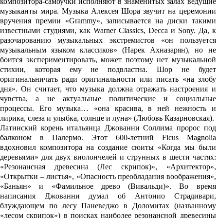
композитора-самоучки исполняют в знаменитых залах ведущие
музыканты мира. Музыка Алексея Шора звучит на церемонии
вручения премии «Grammy», записывается на диски такими
известными студиями, как Warner Classics, Decca и Sony. Да, к
разочарованию музыкальных экстремистов «он пользуется
музыкальным языком классиков» (Нарек Ахназарян), но не
боится экспериментировать, может поэтому нет музыкальной
стихии, которая ему не подвластна. Шор не будет
оригинальничать ради оригинальности или писать «на злобу
дня». Он считает, что музыка должна отражать настроения и
чувства, а не актуальные политические и социальные
процессы. Его музыка… «она красива, в ней нежность и
лирика, слеза и улыбка, солнце и луна» (Любовь Казарновская).
Латинский корень итальянца Джованни Соллима пророс под
балконом в Палермо. Этот 600-летний Ficus Magnolia
вдохновил композитора на создание сюиты «Когда мы были
деревьями» для двух виолончелей и струнных в шести частях:
«Резонансная древесина (Лес скрипок)», «Архитектор»,
«Открытки – листья», «Опасность преобладания воображения»,
«Баньян» и «Фамильное древо (Вивальди)». Во время
написания Джованни думал об Антонио Страдивари,
блуждающем по лесу Паневеджо в Доломитах (названному
«лесом скрипок») в поисках наиболее резонансной древесины