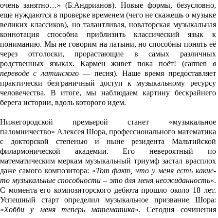
очень занятно…» (Б.Андрианов). Новые формы, безусловно,
еще нуждаются в проверке временем (чего не скажешь о музыке
великих классиков), но талантливая, новаторская музыкальная
коннотация способна приблизить классический язык к
пониманию. Мы не говорим на латыни, но способны понять её
через отголоски, прорастающие в самых различных
родственных языках. Кармен живет пока поёт! (carmen
в
переводе с латинского
— песня). Наше время предоставляет
практически безграничный доступ к музыкальному ресурсу
человечества. В итоге, мы наблюдаем картину бескрайнего
берега истории, вдоль которого идем.
Нижегородской премьерой станет «музыкальное
паломничество» Алексея Шора, профессионального математика
с докторской степенью и ныне резидента Мальтийской
филармонической академии. Его невероятный по
математическим меркам музыкальный триумф застал врасплох
даже самого композитора: «
Тот факт, что у меня есть какие-
то музыкальные способности – это для меня неожиданность
«.
С момента его композиторского дебюта прошло около 18 лет.
Успешный старт определил музыкальное призвание Шора:
«
Хобби у меня теперь математика
«. Сегодня сочинения