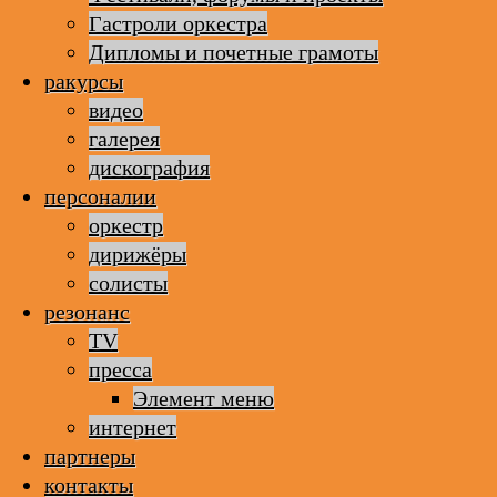
Гастроли оркестра
Дипломы и почетные грамоты
ракурсы
видео
галерея
дискография
персоналии
оркестр
дирижёры
солисты
резонанс
TV
пресса
Элемент меню
интернет
партнеры
контакты