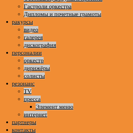
Гастроли оркестра
Дипломы и почетные грамоты
ракурсы
видео
галерея
дискография
персоналии
оркестр
дирижёры
солисты
резонанс
TV
пресса
Элемент меню
интернет
партнеры
контакты