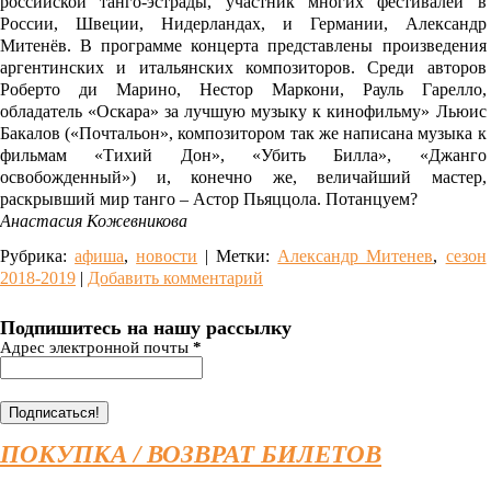
российской танго-эстрады, участник многих фестивалей в
России, Швеции, Нидерландах, и Германии, Александр
Митенёв. В программе концерта представлены произведения
аргентинских и итальянских композиторов. Среди авторов
Роберто ди Марино, Нестор Маркони, Рауль Гарелло,
обладатель «Оскара» за лучшую музыку к кинофильму» Льюис
Бакалов («Почтальон», композитором так же написана музыка к
фильмам «Тихий Дон», «Убить Билла», «Джанго
освобожденный») и, конечно же, величайший мастер,
раскрывший мир танго – Астор Пьяццола. Потанцуем?
Анастасия Кожевникова
Рубрика:
афиша
,
новости
|
Метки:
Александр Митенев
,
сезон
2018-2019
|
Добавить комментарий
Подпишитесь на нашу рассылку
Адрес электронной почты
*
ПОКУПКА / ВОЗВРАТ БИЛЕТОВ