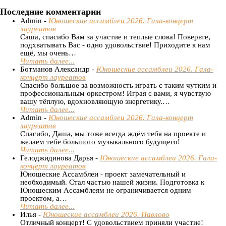
Последние комментарии
Admin -
Юношеские ассамблеи 2026. Гала-концерт
лауреатов
Саша, спасибо Вам за участие и теплые слова! Поверьте,
подхватывать Вас - одно удовольствие! Приходите к нам
ещё, мы очень…
Читать далее...
Ботманов Александр -
Юношеские ассамблеи 2026. Гала-
концерт лауреатов
Спасибо большое за возможность играть с таким чутким и
профессиональным оркестром! Играя с вами, я чувствую
вашу тёплую, вдохновляющую энергетику.…
Читать далее...
Admin -
Юношеские ассамблеи 2026. Гала-концерт
лауреатов
Спасибо, Даша, мы тоже всегда ждём тебя на проекте и
желаем тебе большого музыкального будущего!
Читать далее...
Гелоджидинова Дарья -
Юношеские ассамблеи 2026. Гала-
концерт лауреатов
Юношеские Ассамблеи - проект замечательный и
необходимый. Стал частью нашей жизни. Подготовка к
Юношеским Ассамблеям не ограничивается одним
проектом, а…
Читать далее...
Илья -
Юношеские ассамблеи 2026. Павлово
Отличный концерт! С удовольствием приняли участие!