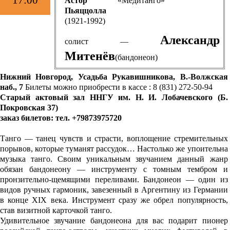
Астор
«Медитанго»
Пьяццолла
(1921-1992)
Александр
солист —
Митенёв
(бандонеон)
Нижний Новгород, Усадьба Рукавишникова, В.-Волжская
наб., 7
Билеты можно приобрести в кассе : 8 (831) 272-50-94
Старый актовый зал ННГУ им. Н. И. Лобачевского (Б.
Покровская 37)
заказ билетов: тел. +79873975720
Танго — танец чувств и страсти, воплощение стремительных
порывов, которые туманят рассудок… Настолько же упоительна
музыка танго. Своим уникальным звучанием данный жанр
обязан бандонеону — инструменту с томным тембром и
пронзительно-щемящими переливами. Бандонеон — один из
видов ручных гармоник, завезенный в Аргентину из Германии
в конце XIX века. Инструмент сразу же обрел популярность,
став визитной карточкой танго.
Удивительное звучание бандонеона для вас подарит пионер