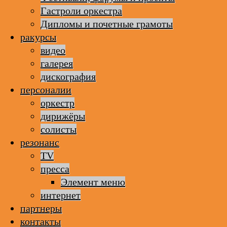
Гастроли оркестра
Дипломы и почетные грамоты
ракурсы
видео
галерея
дискография
персоналии
оркестр
дирижёры
солисты
резонанс
TV
пресса
Элемент меню
интернет
партнеры
контакты