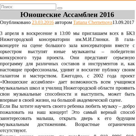
Поиск:
Юношеские Ассамблеи 2016
Опубликовано
23.03.2016
автором
Tatiana Chernetsova
13.09.2017
3 апреля в воскресение в 13:00 мы приглашаем всех в БКЗ
Нижегородской консерватории им.М.И.Глинки. В гала-
концерте на сцене большого зала консерватории вместе с
оркестром выступят юные музыканты – победители
конкурсного тура проекта. Они представят серьезную
программу для различных составов и инструментов и, как
настоящие профессионалы, удивят и восхитят публику своим
талантом и мастерством. Ежегодно, с 2002 года проект
«Юношеские ассамблеи» дает возможность всем учащимся
музыкальных школ и училищ Нижегородской области проявить
свои музыкальные способности и выступить, может быть
впервые в своей жизни, на большой академической сцене.
Если Вы хотите научить своего ребенка любить музыку – добро
пожаловать на наш концерт! Это самый верный способ
заинтересовать малыша, открыть дверь к его будущим
музыкальным достижениям. Возрастные ограничения
отсутствуют.