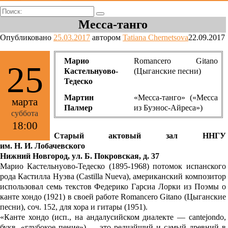
Поиск:
Месса-танго
Опубликовано
25.03.2017
автором
Tatiana Chernetsova
22.09.2017
Марио
Romancero Gitanо
25
Кастельнуово-
(Цыганские песни)
Тедеско
Мартин
«Месса-танго» («Месса
марта
Палмер
из Буэнос-Айреса»)
суббота
18:00
Старый актовый зал ННГУ
им. Н. И. Лобачевского
Нижний Новгород, ул. Б. Покровская, д. 37
Марио Кастельнуово-Тедеско (1895-1968) потомок испанского
рода Кастилла Нуэва (Castilla Nueva), американский композитор
использовал семь текстов Федерико Гарсиа Лорки из Поэмы о
канте хондо (1921) в своей работе Romancero Gitanо (Цыганские
песни), соч. 152, для хора и гитары (1951).
«Канте хондо (исп., на андалусийском диалекте — cantejondo,
букв. «глубокое пение») — это редчайший и самый древний в