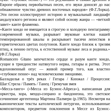
Европе образец первобытных песен, его звуки доносят до нас
обнаженное чувство древних восточных народов» (Ф.Г.Лорка).
Эти песни иллюстрируют историю и музыкальный ландшафт
андалузского региона и являют собой основу жанра — «ветхий
завет» канте фламенко.
«Канте хондо не вмещается в строгую и холодную пентаграмму
современной музыки, разрывает звуковые клетки нашей
темперированной шкалы и раскрывает тысячи лепестков в
герметических цветах полутонов. Канте хондо близок к трелям
птиц, к пению петуха, к естественной музыке леса и родника.»
(Ф.Г.Лорка)
Romancero Gitano запечатлело сердце и разум канте хондо,
сущие в триединстве натянутого нерва, гитары и ритма. Этот
вдохновенный опус — живой пример того, как властно
«глубокое пение» над человеческими эмоциями.
Балладилья о трёх реках / Гитара / Кинжал / Процессия:
Шаг:Стрела / Память / Танец / Гремучая змея
«Месса-танго» («Месса из Буэнос-Айреса»), написанная для
оркестра, хора, меццо-сопрано и бандонеона, это светское
сочинение аргентинца Мартина Палмери (р.1965). Несмотря на
канонические тексты католической литургии, использованные
композитором, предметом поклонения в Мессе из Буэнос-