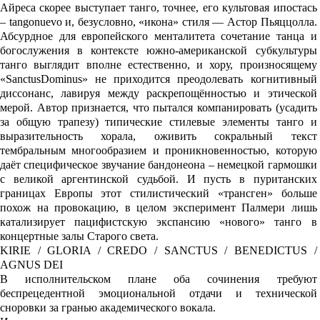
Айреса скорее выступает танго, точнее, его культовая ипостась
– tangonuevo и, безусловно, «икона» стиля — Астор Пьяццолла.
Абсурдное для европейского менталитета сочетание танца и
богослужения в контексте южно-американской субкультуры
танго выглядит вполне естественно, и хору, произносящему
«SanctusDominus» не приходится преодолевать когнитивный
диссонанс, лавируя между раскрепощённостью и этической
мерой. Автор признается, что пытался компанировать (усадить
за общую трапезу) типические стилевые элементы танго и
выразительность хорала, оживить сокральный текст
тембральным многообразием и проникновенностью, которую
даёт специфическое звучание бандонеона – немецкой гармошки
с великой аргентинской судьбой. И пусть в пуританских
границах Европы этот стилистический «трансген» больше
похож на провокацию, в целом эксперимент Палмери лишь
катализирует пацифистскую экспансию «нового» танго в
концертные залы Старого света.
KIRIE / GLORIA / CREDO / SANCTUS / BENEDICTUS /
AGNUS DEI
В исполнительском плане оба сочинения требуют
беспрецедентной эмоциональной отдачи и технической
сноровки за гранью академического вокала.