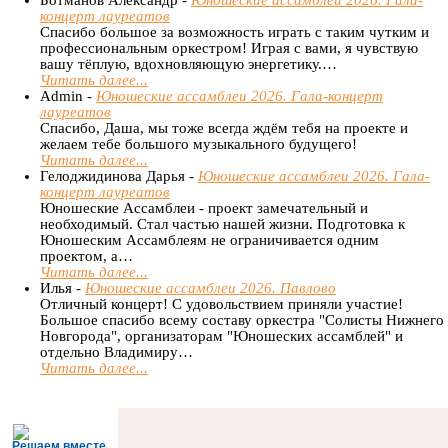
Ботманов Александр -
Юношеские ассамблеи 2026. Гала-
концерт лауреатов
Спасибо большое за возможность играть с таким чутким и
профессиональным оркестром! Играя с вами, я чувствую
вашу тёплую, вдохновляющую энергетику.…
Читать далее...
Admin -
Юношеские ассамблеи 2026. Гала-концерт
лауреатов
Спасибо, Даша, мы тоже всегда ждём тебя на проекте и
желаем тебе большого музыкального будущего!
Читать далее...
Гелоджидинова Дарья -
Юношеские ассамблеи 2026. Гала-
концерт лауреатов
Юношеские Ассамблеи - проект замечательный и
необходимый. Стал частью нашей жизни. Подготовка к
Юношеским Ассамблеям не ограничивается одним
проектом, а…
Читать далее...
Илья -
Юношеские ассамблеи 2026. Павлово
Отличный концерт! С удовольствием приняли участие!
Большое спасибо всему составу оркестра "Солисты Нижнего
Новгорода", организаторам "Юношеских ассамблей" и
отдельно Владимиру…
Читать далее...
Решаем вместе