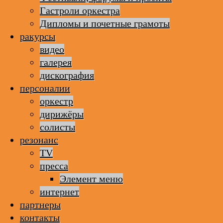
Гастроли оркестра
Дипломы и почетные грамоты
ракурсы
видео
галерея
дискография
персоналии
оркестр
дирижёры
солисты
резонанс
TV
пресса
Элемент меню
интернет
партнеры
контакты