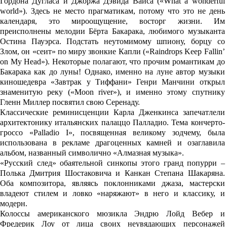
Гордона Дугласа и Джоржа Дэвида Вайса («What a wonderful
world»). Здесь не место прагматикам, потому что это не день
календаря, это мироощущение, восторг жизни. Им
преисполнены мелодии Бёрта Бакарака, любимого музыканта
Остина Пауэрса. Подстать неутомимому шпиону, борцу со
Злом, он «сеит» по миру звонкие Капли («Raindrops Keep Fallin’
on My Head»). Некоторые полагают, что прочим романтикам до
Бакарака как до луны! Однако, именно на луне автор музыки
киношедевра «Завтрак у Тиффани» Генри Манчини открыл
знаменитую реку («Moon river»), и именно этому спутнику
Гленн Миллер посвятил свою Серенаду.
Классические реминисценции Карла Дженкинса запечатлели
архитектонику итальянских палаццо Палладио. Тема кончерто-
гроссо «Palladio I», посвященная великому зодчему, была
использована в рекламе драгоценных камней и озаглавила
альбом, названный символично «Алмазная музыка».
«Русский след» обаятельной синкопы этого гранд попурри –
Полька Дмитрия Шостаковича и Канкан Степана Шакаряна.
Оба композитора, являясь поклонниками джаза, мастерски
владеют стилем и ловко «наряжают» в него и классику, и
модерн.
Колоссы американского мюзикла Эндрю Лойд Вебер и
Фредерик Лоу от лица своих неувядающих персонажей