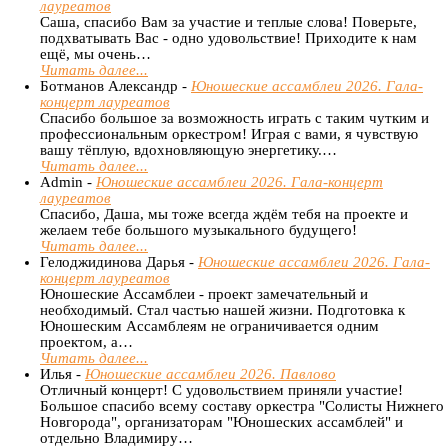
лауреатов
Саша, спасибо Вам за участие и теплые слова! Поверьте,
подхватывать Вас - одно удовольствие! Приходите к нам
ещё, мы очень…
Читать далее...
Ботманов Александр -
Юношеские ассамблеи 2026. Гала-
концерт лауреатов
Спасибо большое за возможность играть с таким чутким и
профессиональным оркестром! Играя с вами, я чувствую
вашу тёплую, вдохновляющую энергетику.…
Читать далее...
Admin -
Юношеские ассамблеи 2026. Гала-концерт
лауреатов
Спасибо, Даша, мы тоже всегда ждём тебя на проекте и
желаем тебе большого музыкального будущего!
Читать далее...
Гелоджидинова Дарья -
Юношеские ассамблеи 2026. Гала-
концерт лауреатов
Юношеские Ассамблеи - проект замечательный и
необходимый. Стал частью нашей жизни. Подготовка к
Юношеским Ассамблеям не ограничивается одним
проектом, а…
Читать далее...
Илья -
Юношеские ассамблеи 2026. Павлово
Отличный концерт! С удовольствием приняли участие!
Большое спасибо всему составу оркестра "Солисты Нижнего
Новгорода", организаторам "Юношеских ассамблей" и
отдельно Владимиру…