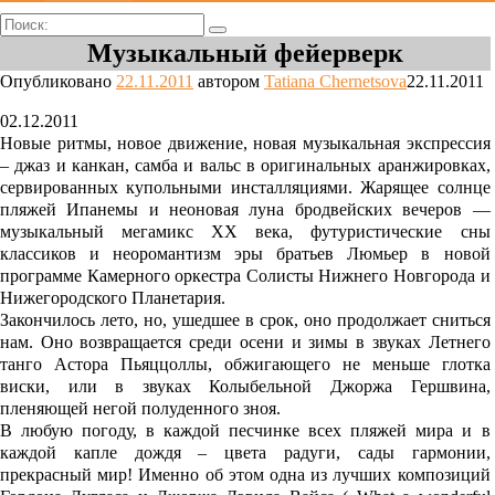
Поиск:
Музыкальный фейерверк
Опубликовано
22.11.2011
автором
Tatiana Chernetsova
22.11.2011
02.12.2011
Новые ритмы, новое движение, новая музыкальная экспрессия
– джаз и канкан, самба и вальс в оригинальных аранжировках,
сервированных купольными инсталляциями. Жарящее солнце
пляжей Ипанемы и неоновая луна бродвейских вечеров —
музыкальный мегамикс ХХ века, футуристические сны
классиков и неоромантизм эры братьев Люмьер в новой
программе Камерного оркестра Солисты Нижнего Новгорода и
Нижегородского Планетария.
Закончилось лето, но, ушедшее в срок, оно продолжает сниться
нам. Оно возвращается среди осени и зимы в звуках Летнего
танго Астора Пьяццоллы, обжигающего не меньше глотка
виски, или в звуках Колыбельной Джоржа Гершвина,
пленяющей негой полуденного зноя.
В любую погоду, в каждой песчинке всех пляжей мира и в
каждой капле дождя – цвета радуги, сады гармонии,
прекрасный мир! Именно об этом одна из лучших композиций