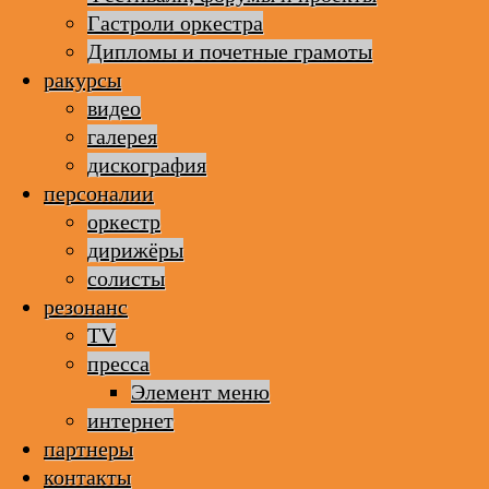
Гастроли оркестра
Дипломы и почетные грамоты
ракурсы
видео
галерея
дискография
персоналии
оркестр
дирижёры
солисты
резонанс
TV
пресса
Элемент меню
интернет
партнеры
контакты