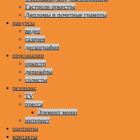
Гастроли оркестра
Дипломы и почетные грамоты
ракурсы
видео
галерея
дискография
персоналии
оркестр
дирижёры
солисты
резонанс
TV
пресса
Элемент меню
интернет
партнеры
контакты