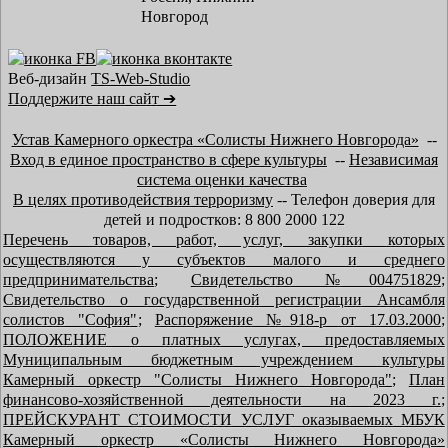
Новгород
Веб-дизайн
TS-Web-Studio
Поддержите наш сайт ➔
Устав Камерного оркестра «Солисты Нижнего Новгорода»
--
Вход в единое пространство в сфере культуры
--
Независимая
система оценки качества
В целях противодействия терроризму
-- Телефон доверия для
детей и подростков: 8 800 2000 122
Перечень товаров, работ, услуг, закупки которых
осуществляются у субъектов малого и среднего
предпринимательства
;
Свидетельство №004751829
;
Свидетельство о государственной регистрации Ансамбля
солистов "София"
;
Распоряжение №918-р от 17.03.2000
;
ПОЛОЖЕНИЕ о платных услугах, предоставляемых
Муниципальным бюджетным учреждением культуры
Камерный оркестр "Солисты Нижнего Новгорода"
;
План
финансово-хозяйственной деятельности на 2023 г.
;
ПРЕЙСКУРАНТ СТОИМОСТИ УСЛУГ оказываемых МБУК
Камерный оркестр «Солисты Нижнего Новгорода»