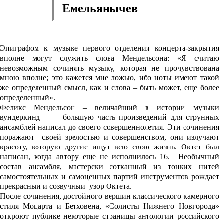
Емельянычев
Эпиграфом к музыке первого отделения концерта-закрытия
вполне могут служить слова Мендельсона: «Я считаю
невозможным сочинять музыку, которая не прочувствована
мною вполне; это кажется мне ложью, ибо ноты имеют такой
же определенный смысл, как и слова – быть может, еще более
определенный».
Феликс Мендельсон – величайший в истории музыки
вундеркинд — большую часть произведений для струнных
ансамблей написал до своего совершеннолетия. Эти сочинения
поражают своей зрелостью и совершенством, они излучают
красоту, которую другие ищут всю свою жизнь. Октет был
написан, когда автору еще не исполнилось 16. Необычный
состав ансамбля, мастерски сотканный из тонких нитей
самостоятельных и самоценных партий инструментов рождает
прекрасный и созвучный узор Октета.
После сочинения, достойного вершин классического камерного
стиля Моцарта и Бетховена, «Солисты Нижнего Новгорода»
откроют публике некоторые страницы антологии российского