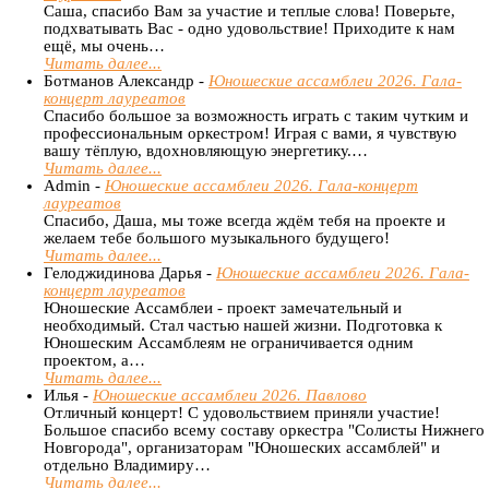
Саша, спасибо Вам за участие и теплые слова! Поверьте,
подхватывать Вас - одно удовольствие! Приходите к нам
ещё, мы очень…
Читать далее...
Ботманов Александр -
Юношеские ассамблеи 2026. Гала-
концерт лауреатов
Спасибо большое за возможность играть с таким чутким и
профессиональным оркестром! Играя с вами, я чувствую
вашу тёплую, вдохновляющую энергетику.…
Читать далее...
Admin -
Юношеские ассамблеи 2026. Гала-концерт
лауреатов
Спасибо, Даша, мы тоже всегда ждём тебя на проекте и
желаем тебе большого музыкального будущего!
Читать далее...
Гелоджидинова Дарья -
Юношеские ассамблеи 2026. Гала-
концерт лауреатов
Юношеские Ассамблеи - проект замечательный и
необходимый. Стал частью нашей жизни. Подготовка к
Юношеским Ассамблеям не ограничивается одним
проектом, а…
Читать далее...
Илья -
Юношеские ассамблеи 2026. Павлово
Отличный концерт! С удовольствием приняли участие!
Большое спасибо всему составу оркестра "Солисты Нижнего
Новгорода", организаторам "Юношеских ассамблей" и
отдельно Владимиру…
Читать далее...