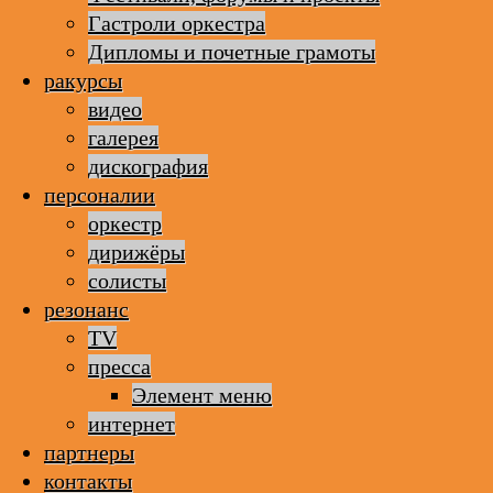
Гастроли оркестра
Дипломы и почетные грамоты
ракурсы
видео
галерея
дискография
персоналии
оркестр
дирижёры
солисты
резонанс
TV
пресса
Элемент меню
интернет
партнеры
контакты