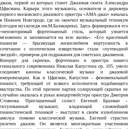
джаза, первой из которых станет Джазовая сюита Александра
Цфасмана. Карьера этого музыканта, основателя и дирижера
первого московского джазового оркестра «АМА-джаз» началась
в Нижнем Новгороде, где он окончил музыкальный техникум
(сегодня муз.коледж им.М.Балакирева). Здесь формировался его
«неповторимый фортепианный стиль, который узнается
мгновенно и запоминается на всю жизнь». «Его красочный
пианизм — брызжущая жизнелюбием виртуозность в
сочетании с поэтическим изяществом» стали «путеводной
звездой», примером для подражания для советских джазменов.
Концерт для скрипки, фортепиано и оркестра нашего
гениального современника Николая Капустина ор. 105, умело
соединяет каноны классической музыки и джазовой
импровизации. Как и Цфасман, Капустин – феноменальный
пианист, требующий от всякого исполнителя подобающего
мастерства. По этой причине партия солирующей скрипки не
случайно оказалась в руках концертмейстера оркестра Дмитрия
Стоянова. Приглашенный солист Евгений Брахман –
титулованный музыкант, владеющий сложнейшей
пианистической техникой – выступит в своём излюбленном
амплуа: помимо классической музыки, Евгений страстно
увлечен джазом. Он является многократным участником