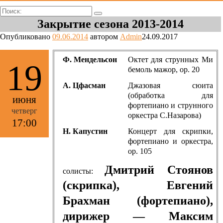
Поиск:
Закрытие сезона 2013-2014
Опубликовано
09.06.2014
автором
Admin
24.09.2017
Ф. Мендельсон
Октет для струнных Ми
19
бемоль мажор, op. 20
А. Цфасман
Джазовая сюита
(обработка для
июня
фортепиано и струнного
четверг
оркестра С.Назарова)
17:00
Н. Капустин
Концерт для скрипки,
фортепиано и оркестра,
op. 105
Дмитрий Стоянов
солисты:
(скрипка), Евгений
Брахман (фортепиано),
дирижер — Максим