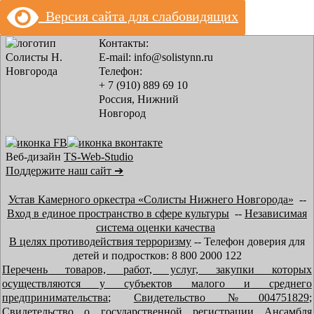
Версия сайта для слабовидящих
Контакты:
E-mail: info@solistynn.ru
Телефон:
+ 7 (910) 889 69 10
Россия, Нижний
Новгород
Веб-дизайн
TS-Web-Studio
Поддержите наш сайт ➔
Устав Камерного оркестра «Солисты Нижнего Новгорода»
--
Вход в единое пространство в сфере культуры
--
Независимая
система оценки качества
В целях противодействия терроризму
-- Телефон доверия для
детей и подростков: 8 800 2000 122
Перечень товаров, работ, услуг, закупки которых
осуществляются у субъектов малого и среднего
предпринимательства
;
Свидетельство №004751829
;
Свидетельство о государственной регистрации Ансамбля