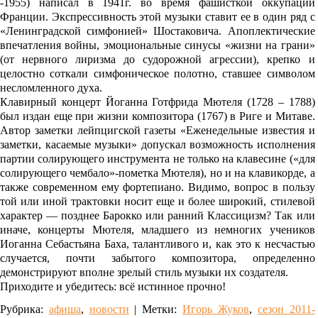
-1955) написал в 1941г. во время фашисткой оккупации
Франции. Экспрессивность этой музыки ставит ее в один ряд с
«Ленинградской симфонией» Шостаковича. Апоплектические
впечатления войны, эмоциональные синусы «жизни на грани»
(от нервного лиризма до судорожной агрессии), крепко и
целостно соткали симфоническое полотно, ставшее символом
несломленного духа.
Клавирный концерт Йоганна Готфрида Мютеля (1728 – 1788)
был издан еще при жизни композитора (1767) в Риге и Митаве.
Автор заметки лейпцигской газеты «Еженедельные известия и
заметки, касаемые музыки» допускал возможность исполнения
партии солирующего инструмента не только на клавесине («для
солирующего чембало»-пометка Мютеля), но и на клавикорде, а
также современном ему фортепиано. Видимо, вопрос в пользу
той или иной трактовки носит еще и более широкий, стилевой
характер — позднее Барокко или ранний Классицизм? Так или
иначе, концерты Мютеля, младшего из немногих учеников
Иоганна Себастьяна Баха, талантливого и, как это к несчастью
случается, почти забытого композитора, определенно
демонстрируют вполне зрелый стиль музыки их создателя.
Приходите и убедитесь: всё истинное прочно!
Рубрика:
афиша
,
новости
|
Метки:
Игорь Жуков
,
сезон 2011-