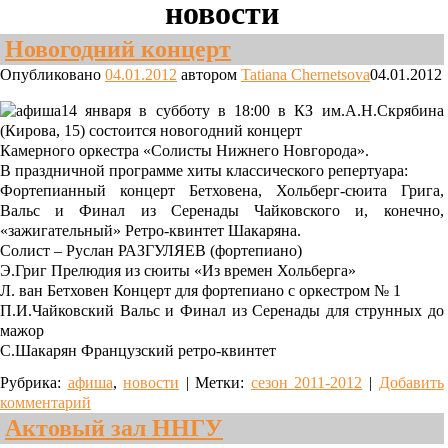
новости
Новогодний концерт
Опубликовано
04.01.2012
автором
Tatiana Chernetsova
04.01.2012
14 января в субботу в 18:00 в КЗ им.А.Н.Скрябина
(Кирова, 15) состоится новогодний концерт
Камерного оркестра «Солисты Нижнего Новгорода».
В праздничной программе хиты классического репертуара:
Фортепианный концерт Бетховена, Хольберг-сюита Грига,
Вальс и Финал из Серенады Чайковского и, конечно,
«зажигательный» Ретро-квинтет Шакаряна.
Солист – Руслан РАЗГУЛЯЕВ (фортепиано)
Э.Григ Прелюдия из сюиты «Из времен Хольберга»
Л. ван Бетховен Концерт для фортепиано с оркестром № 1
П.И.Чайковский Вальс и Финал из Серенады для струнных до
мажор
С.Шакарян Французский ретро-квинтет
Рубрика:
афиша
,
новости
|
Метки:
сезон 2011-2012
|
Добавить
комментарий
Актовый зал ННГУ