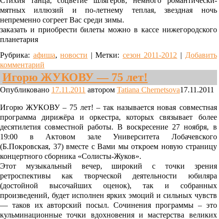
Стихия танца, соцветие шлягеров, немного романтически-
мятных иллюзий и по-летнему теплая, звездная ночь
непременно согреет Вас среди зимы.
заказать и приобрести билеты можно в кассе нижегородского
планетария
Рубрика:
афиша
,
новости
|
Метки:
сезон 2011-2012
|
Добавить
комментарий
Игорю ЖУКОВУ — 75 лет!
Опубликовано
17.11.2011
автором
Tatiana Chernetsova
17.11.2011
Игорю ЖУКОВУ – 75 лет! – так называется новая совместная
программа дирижёра и оркестра, которых связывает более
десятилетия совместной работы. В воскресение 27 ноября, в
19:00 в Актовом зале Университета Лобачевского
(Б.Покровская, 37) вместе с Вами мы откроем новую страницу
концертного сборника «Солисты-Жуков».
Этот музыкальный вечер, широкий с точки зрения
ретроспективы как творческой деятельности юбиляра
(достойной высочайших оценок), так и собранных
произведений, будет исполнен ярких эмоций и сильных чувств
— таков их авторский посыл. Сочинения программы – это
кульминационные точки вдохновения и мастерства великих