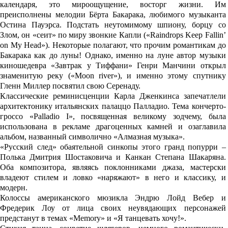
календаря, это мироощущение, восторг жизни. Им
преисполнены мелодии Бёрта Бакарака, любимого музыканта
Остина Пауэрса. Подстать неутомимому шпиону, борцу со
Злом, он «сеит» по миру звонкие Капли («Raindrops Keep Fallin’
on My Head»). Некоторые полагают, что прочим романтикам до
Бакарака как до луны! Однако, именно на луне автор музыки
киношедевра «Завтрак у Тиффани» Генри Манчини открыл
знаменитую реку («Moon river»), и именно этому спутнику
Гленн Миллер посвятил свою Серенаду.
Классические реминисценции Карла Дженкинса запечатлели
архитектонику итальянских палаццо Палладио. Тема кончерто-
гроссо «Palladio I», посвященная великому зодчему, была
использована в рекламе драгоценных камней и озаглавила
альбом, названный символично «Алмазная музыка».
«Русский след» обаятельной синкопы этого гранд попурри –
Полька Дмитрия Шостаковича и Канкан Степана Шакаряна.
Оба композитора, являясь поклонниками джаза, мастерски
владеют стилем и ловко «наряжают» в него и классику, и
модерн.
Колоссы американского мюзикла Эндрю Лойд Вебер и
Фредерик Лоу от лица своих неувядающих персонажей
предстанут в темах «Memory» и «Я танцевать хочу!».