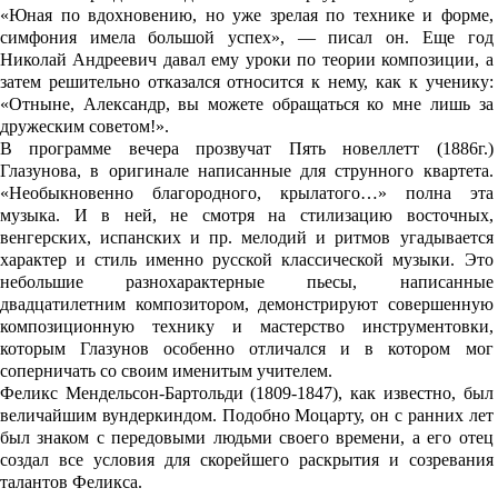
«Юная по вдохновению, но уже зрелая по технике и форме,
симфония имела большой успех», — писал он. Еще год
Николай Андреевич давал ему уроки по теории композиции, а
затем решительно отказался относится к нему, как к ученику:
«Отныне, Александр, вы можете обращаться ко мне лишь за
дружеским советом!».
В программе вечера прозвучат Пять новеллетт (1886г.)
Глазунова, в оригинале написанные для струнного квартета.
«Необыкновенно благородного, крылатого…» полна эта
музыка. И в ней, не смотря на стилизацию восточных,
венгерских, испанских и пр. мелодий и ритмов угадывается
характер и стиль именно русской классической музыки. Это
небольшие разнохарактерные пьесы, написанные
двадцатилетним композитором, демонстрируют совершенную
композиционную технику и мастерство инструментовки,
которым Глазунов особенно отличался и в котором мог
соперничать со своим именитым учителем.
Феликс Мендельсон-Бартольди (1809-1847), как известно, был
величайшим вундеркиндом. Подобно Моцарту, он с ранних лет
был знаком с передовыми людьми своего времени, а его отец
создал все условия для скорейшего раскрытия и созревания
талантов Феликса.