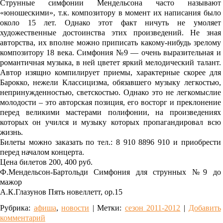
Струнные симфонии Мендельсона часто называют
«юношескими», т.к. композитору в момент их написания было
около 15 лет. Однако этот факт ничуть не умоляет
художественные достоинства этих произведений. Не зная
авторства, их вполне можно приписать какому-нибудь зрелому
композитору 18 века. Симфония №9 — очень выразительная и
романтичная музыка, в ней цветет яркий мелодический талант.
Автор изящно компилирует приемы, характерные скорее для
Барокко, нежели Классицизма, обязавшего музыку легкостью,
непринужденностью, светскостью. Однако это не легкомыслие
молодости – это авторская позиция, его восторг и преклонение
перед великими мастерами полифонии, на произведениях
которых он учился и музыку которых пропагандировал всю
жизнь.
Билеты можно заказать по тел.: 8 910 8896 910 и приобрести
перед началом концерта.
Цена билетов 200, 400 руб.
Ф.Мендельсон-Бартольди Симфония для струнных №9 до
мажор
А.К.Глазунов Пять новеллетт, ор.15
Рубрика:
афиша
,
новости
|
Метки:
сезон 2011-2012
|
Добавить
комментарий