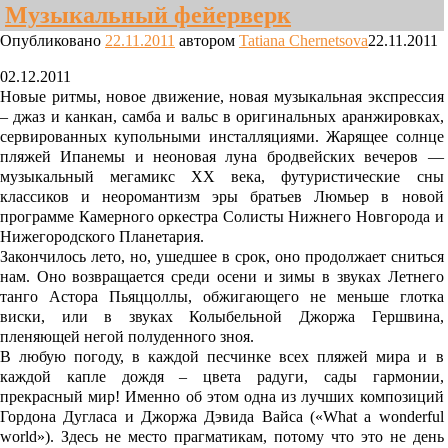
Музыкальный фейерверк
Опубликовано
22.11.2011
автором
Tatiana Chernetsova
22.11.2011
02.12.2011
Новые ритмы, новое движение, новая музыкальная экспрессия
– джаз и канкан, самба и вальс в оригинальных аранжировках,
сервированных купольными инсталляциями. Жарящее солнце
пляжей Ипанемы и неоновая луна бродвейских вечеров —
музыкальный мегамикс ХХ века, футуристические сны
классиков и неоромантизм эры братьев Люмьер в новой
программе Камерного оркестра Солисты Нижнего Новгорода и
Нижегородского Планетария.
Закончилось лето, но, ушедшее в срок, оно продолжает сниться
нам. Оно возвращается среди осени и зимы в звуках Летнего
танго Астора Пьяццоллы, обжигающего не меньше глотка
виски, или в звуках Колыбельной Джоржа Гершвина,
пленяющей негой полуденного зноя.
В любую погоду, в каждой песчинке всех пляжей мира и в
каждой капле дождя – цвета радуги, сады гармонии,
прекрасный мир! Именно об этом одна из лучших композиций
Гордона Дугласа и Джоржа Дэвида Вайса («What a wonderful
world»). Здесь не место прагматикам, потому что это не день