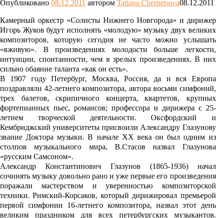
Опубликовано
08.12.2011
автором
Tatiana Chernetsova
08.12.2011
Камерный оркестр «Солисты Нижнего Новгорода» и дирижер
Игорь Жуков будут исполнять «молодую» музыку двух великих
композиторов, которую сегодня не часто можно услышать
«вживую». В произведениях молодости больше легкости,
интуиции, спонтанности, чем в зрелых произведениях. В них
сильно обаяние таланта «как он есть».
В 1907 году Петербург, Москва, Россия, да и вся Европа
поздравляли 42-летнего композитора, автора восьми симфоний,
трех балетов, скрипичного концерта, квартетов, крупных
фортепианных пьес, романсов; профессора и дирижера с 25-
летием творческой деятельности. Оксфордский и
Кембриджский университеты присвоили Александру Глазунову
звание Доктора музыки. В начале XX века он был одним из
столпов музыкального мира, В.Стасов назвал Глазунова
«русским Самсоном».
Александр Константинович Глазунов (1865-1936) начал
сочинять музыку довольно рано и уже первые его произведения
поражали мастерством и уверенностью композиторской
техники. Римский-Корсаков, который дирижировал премьерой
первой симфонии 16-летнего композитора, назвал этот день
великим праздником для всех петербургских музыкантов.