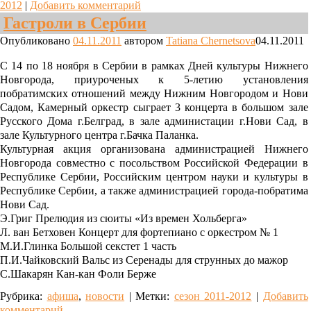
2012
|
Добавить комментарий
Гастроли в Сербии
Опубликовано
04.11.2011
автором
Tatiana Chernetsova
04.11.2011
С 14 по 18 ноября в Сербии в рамках Дней культуры Нижнего
Новгорода, приуроченых к 5-летию установления
побратимских отношений между Нижним Новгородом и Нови
Садом, Камерный оркестр сыграет 3 концерта в большом зале
Русского Дома г.Белград, в зале администации г.Нови Сад, в
зале Культурного центра г.Бачка Паланка.
Культурная акция организована администрацией Нижнего
Новгорода совместно с посольством Российской Федерации в
Республике Сербии, Российским центром науки и культуры в
Республике Сербии, а также администрацией города-побратима
Нови Сад.
Э.Григ Прелюдия из сюиты «Из времен Хольберга»
Л. ван Бетховен Концерт для фортепиано с оркестром № 1
М.И.Глинка Большой секстет 1 часть
П.И.Чайковский Вальс из Серенады для струнных до мажор
С.Шакарян Кан-кан Фоли Берже
Рубрика:
афиша
,
новости
|
Метки:
сезон 2011-2012
|
Добавить
комментарий