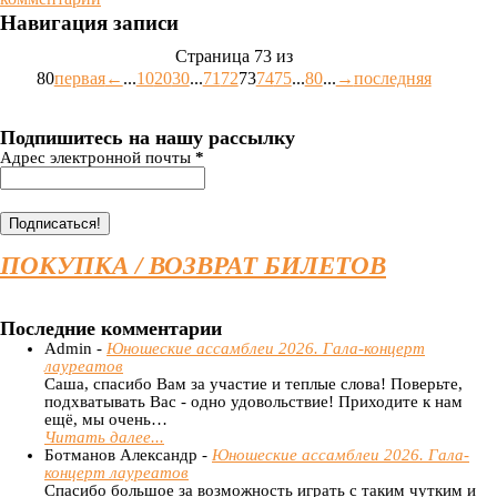
Навигация записи
Страница 73 из
80
первая
←
...
10
20
30
...
71
72
73
74
75
...
80
...
→
последняя
Подпишитесь на нашу рассылку
Адрес электронной почты
*
ПОКУПКА / ВОЗВРАТ БИЛЕТОВ
Последние комментарии
Admin -
Юношеские ассамблеи 2026. Гала-концерт
лауреатов
Саша, спасибо Вам за участие и теплые слова! Поверьте,
подхватывать Вас - одно удовольствие! Приходите к нам
ещё, мы очень…
Читать далее...
Ботманов Александр -
Юношеские ассамблеи 2026. Гала-
концерт лауреатов
Спасибо большое за возможность играть с таким чутким и