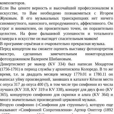
композиторов.
Если Вы цените верность и высочайший профессионализм в
искусстве, то Вам необходимо познакомиться с Игорем
Жуковым. В его музыкальных транскрипциях нет ничего
сиюминутного, наносного, непродуманного, аффективного. Он
строг и внимателен, он пронзительно точен, он поразительно
целостен. На фоне фальшивой успешности и тотального
гламура в искусстве он выглядет спасительным маяком!
В программе серьёзная и очаровательно прекрасная музыка.
Перед концертом вы сможете оценить выставку фотопортретов
маэстро, сделанных замечательным нижегородским
фотохудожником Валерием Шибановым.
Дивертисмент ре мажор (KV 334) был написан Моцартом
(1756-1791) в период службы у архиепископа Колоредо. В то же
время, т.е. за двадцать месяцев между 1779.01 и 1780.11 он
написал уйму произведений, занявших в каталоге Кёхеля место
с опуса 317 до опуса 400 (!), в том числе три симфонии из числа
лучших (KV 318, KV 319 и KV 338), концерт для двух ф-но (KV
365), концертную симфонию для скрипки и альта (KV 364) и
много значительных произведений церковной музыки.
Вторую симфонию («Симфония для струнных»), которую еще
называют «Симфонией Сопротивления» Артюр Онеггер (1892